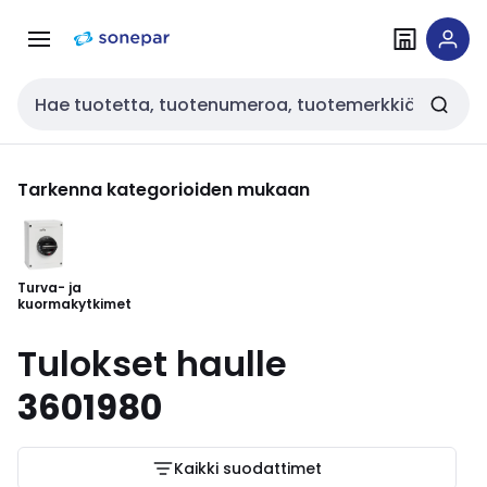
Siirry
Siirry
navigointiin
sisältöön
Haku
Tarkenna kategorioiden mukaan
Turva- ja
kuormakytkimet
Tulokset haulle
3601980
Kaikki suodattimet