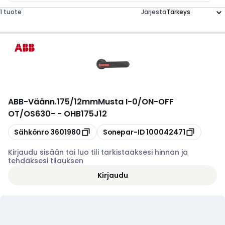
1 tuote
Järjestä
ABB
-
Väänn.175/12mmMusta I-0/ON-OFF
OT/OS630- - OHB175J12
Kopioi
Kopioi
Sähkönro
3601980
Sonepar-ID
100042471
Kirjaudu sisään tai luo tili tarkistaaksesi hinnan ja
tehdäksesi tilauksen
Kirjaudu