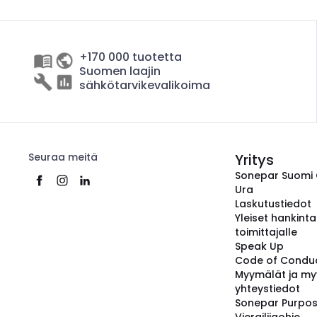
+170 000 tuotetta
Suomen laajin
sähkötarvikevalikoima
Seuraa meitä
Yritys
Sonepar Suomi
Ura
Laskutustiedot
Yleiset hankint
toimittajalle
Speak Up
Code of Condu
Myymälät ja my
yhteystiedot
Sonepar Purpo