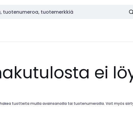
hakutulosta ei lö
kea tuotteita muilla avainsanoilla tai tuotenumeroilla. Voit myös siirtyä