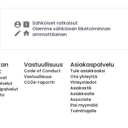
Sähköiset ratkaisut
Olemme sähköisen liiketoiminnan
ammattilainen
kan
Vastuullisuus
Asiakaspalvelu
t
Code of Conduct
Tule asiakkaaksi
Vastuullisuus
Ota yhteyttä
avat
CO2e-raportti
Yhteystiedot
lvelut
Asiakastili
ipalvelut
Asiakkaalle
to
Associate
Etsi myymälä
Toimittajalle