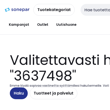
Siirry
Siirry
navigointiin
sisältöön
Tuotekategoriat
Haku
Kampanjat
Outlet
Uutishuone
Valitettavasti 
"3637498"
Emme löydä sopivaa vastinetta syöttämillesi hakutermeille. Voit ha
Haku
Tuotteet ja palvelut