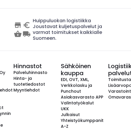
Huippuluokan logistiikka
Joustavat kuljetuspalvelut ja
varmat toimitukset kaikkialle
Suomeen.
Hinnastot
Sähköinen
Logistii
kauppa
palvelu
 Oy
Palveluhinnasto
Hinta- ja
EDI, OVT, XML,
Toimitust
tuotetiedostot
Verkkolasku ja
Lisäarvopa
aehdot
Myyntiehdot
Punchout
Varastoint
Asiakasvarasto APP
Omavaras
Valintatyökalut
ct
UKK
ynnin
Julkaisut
Yhteistyökumppanit
se
A-Z