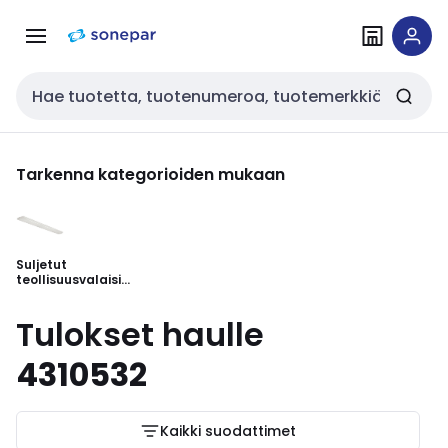
Siirry
Siirry
navigointiin
sisältöön
Haku
Tarkenna kategorioiden mukaan
Suljetut
teollisuusvalaisim
et
Tulokset haulle
4310532
Kaikki suodattimet