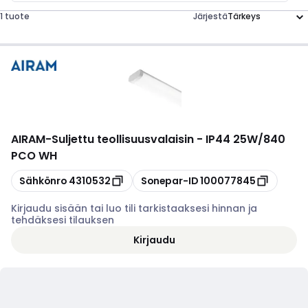
1 tuote
Järjestä
AIRAM
-
Suljettu teollisuusvalaisin - IP44 25W/840
PCO WH
Kopioi
Kopioi
Sähkönro
4310532
Sonepar-ID
100077845
Kirjaudu sisään tai luo tili tarkistaaksesi hinnan ja
tehdäksesi tilauksen
Kirjaudu