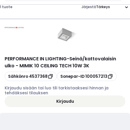
1 tuote
Järjestä
PERFORMANCE IN LIGHTING
-
Seinä/kattovalaisin
ulko - MIMIK 10 CEILING TECH 10W 3K
Kopioi
Kopioi
Sähkönro
4537368
Sonepar-ID
100057213
Kirjaudu sisään tai luo tili tarkistaaksesi hinnan ja
tehdäksesi tilauksen
Kirjaudu