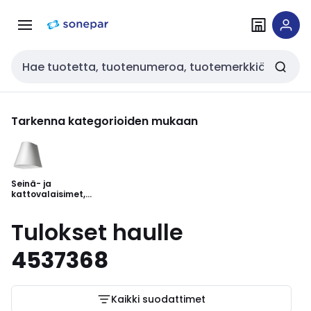
Siirry
Siirry
navigointiin
sisältöön
Haku
Tarkenna kategorioiden mukaan
Seinä- ja
kattovalaisimet,
ulko
Tulokset haulle
4537368
Kaikki suodattimet