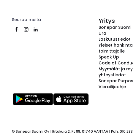
Seuraa meitä
Yritys
Sonepar Suomi
Ura
Laskutustiedot
Yleiset hankint
toimittajalle
Speak Up
Code of Condu
Myymälät ja my
yhteystiedot
Sonepar Purpo
Vierailijaohje
© Sonepar Suomi Oy | Ritakuja 2, PL 88, 01740 VANTAA | Puh. 010 283