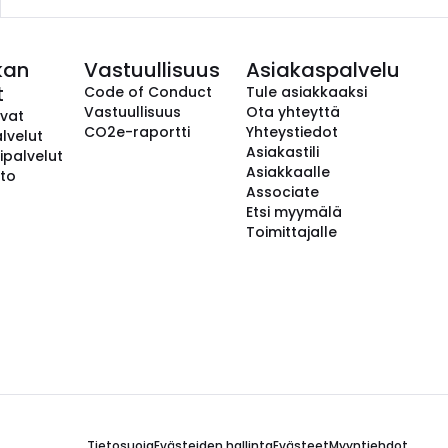
kan
Vastuullisuus
Asiakaspalvelu
t
Code of Conduct
Tule asiakkaaksi
Vastuullisuus
Ota yhteyttä
avat
CO2e-raportti
Yhteystiedot
lvelut
Asiakastili
ipalvelut
Asiakkaalle
to
Associate
Etsi myymälä
Toimittajalle
Tietosuoja
Evästeiden hallinta
Evästeet
Myyntiehdot