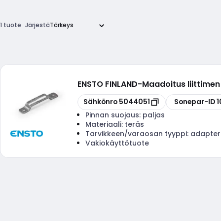
1 tuote
Järjestä
ENSTO FINLAND
-
Maadoitus liittimen 
Kopioi
Kopioi
Sähkönro
5044051
Sonepar-ID
1
Pinnan suojaus:
paljas
Materiaali:
teräs
Tarvikkeen/varaosan tyyppi:
adapter
Vakiokäyttötuote