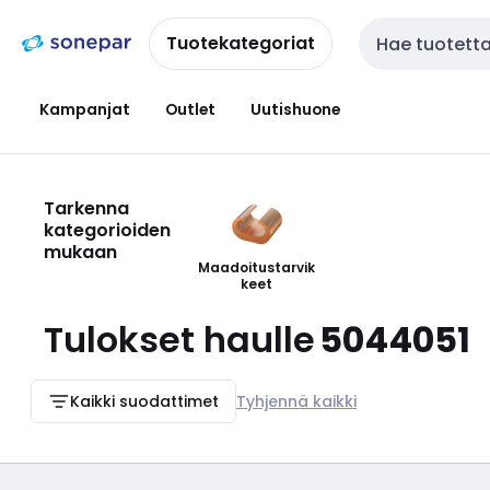
Siirry
Siirry
navigointiin
sisältöön
Tuotekategoriat
Haku
Kampanjat
Outlet
Uutishuone
Tarkenna
kategorioiden
mukaan
Maadoitustarvik
keet
Tulokset haulle
5044051
Kaikki suodattimet
Tyhjennä kaikki