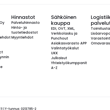
Hinnastot
Sähköinen
Logistii
kauppa
palvelu
 Oy
Palveluhinnasto
Hinta- ja
EDI, OVT, XML,
Toimitust
tuotetiedostot
Verkkolasku ja
Lisäarvopa
aehdot
Myyntiehdot
Punchout
Varastoint
Asiakasvarasto APP
Omavaras
Valintatyökalut
ct
UKK
ynnin
Julkaisut
Yhteistyökumppanit
se
A-Z
 11 | Y-tunnus: 0213785-2