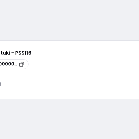
tuki - PSS116
00000058
i