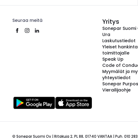
Seuraa meitä
Yritys
Sonepar Suomi
Ura
Laskutustiedot
Yleiset hankint
toimittajalle
Speak Up
Code of Condu
Myymälät ja my
yhteystiedot
Sonepar Purpo
Vierailijaohje
© Sonepar Suomi Oy | Ritakuja 2, PL 88, 01740 VANTAA | Puh. 010 283