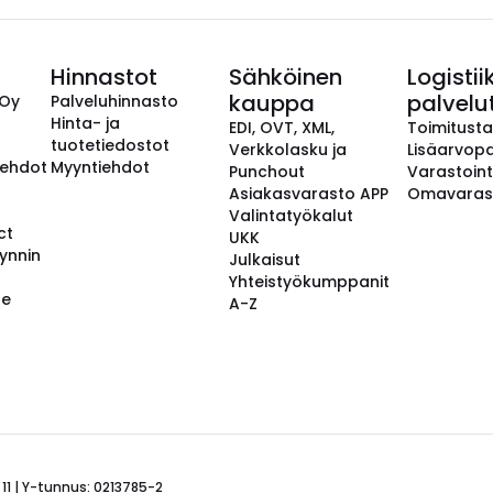
Hinnastot
Sähköinen
Logistii
kauppa
palvelu
 Oy
Palveluhinnasto
Hinta- ja
EDI, OVT, XML,
Toimitust
tuotetiedostot
Verkkolasku ja
Lisäarvopa
aehdot
Myyntiehdot
Punchout
Varastoint
Asiakasvarasto APP
Omavaras
Valintatyökalut
ct
UKK
ynnin
Julkaisut
Yhteistyökumppanit
se
A-Z
 11 | Y-tunnus: 0213785-2