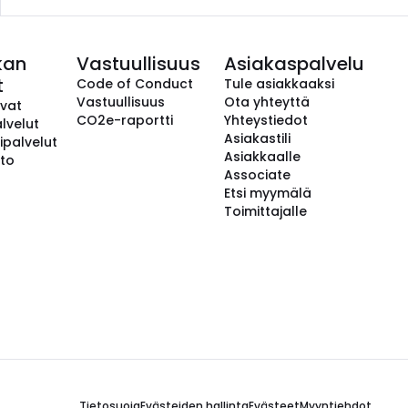
kan
Vastuullisuus
Asiakaspalvelu
t
Code of Conduct
Tule asiakkaaksi
Vastuullisuus
Ota yhteyttä
avat
CO2e-raportti
Yhteystiedot
lvelut
Asiakastili
ipalvelut
Asiakkaalle
to
Associate
Etsi myymälä
Toimittajalle
Tietosuoja
Evästeiden hallinta
Evästeet
Myyntiehdot