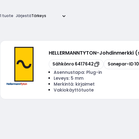
1 tuote
Järjestä
HELLERMANNTYTON
-
Johdinmerkki (
Kopioi
Kopioi
Sähkönro
6417642
Sonepar-ID
1
Asennustapa:
Plug-in
Leveys:
5 mm
Merkintä:
kirjaimet
Vakiokäyttötuote