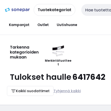
Siirry
Siirry
navigointiin
sisältöön
Tuotekategoriat
Haku
Kampanjat
Outlet
Uutishuone
Tarkenna
kategorioiden
mukaan
Merkintätuottee
t
Tulokset haulle
6417642
Kaikki suodattimet
Tyhjennä kaikki