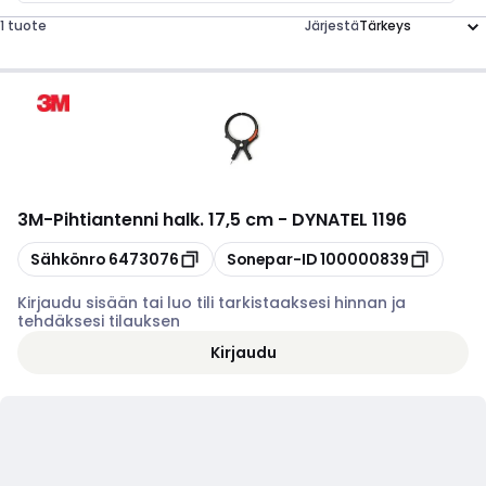
1 tuote
Järjestä
3M
-
Pihtiantenni halk. 17,5 cm - DYNATEL 1196
Kopioi
Kopioi
Sähkönro
6473076
Sonepar-ID
100000839
Kirjaudu sisään tai luo tili tarkistaaksesi hinnan ja
tehdäksesi tilauksen
Kirjaudu