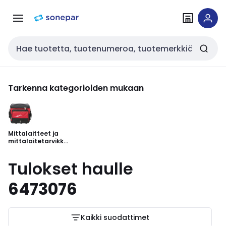
Siirry
Siirry
navigointiin
sisältöön
Haku
Tarkenna kategorioiden mukaan
Mittalaitteet ja
mittalaitetarvikke
et
Tulokset haulle
6473076
Kaikki suodattimet