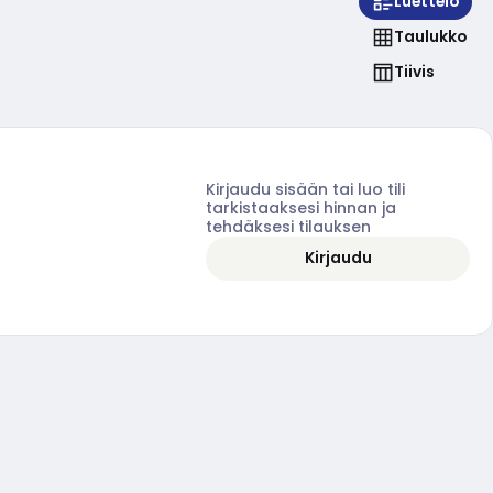
Luettelo
Taulukko
Tiivis
Kirjaudu sisään tai luo tili
tarkistaaksesi hinnan ja
tehdäksesi tilauksen
Kirjaudu