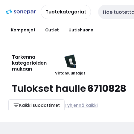
Siirry
Siirry
navigointiin
sisältöön
Tuotekategoriat
Haku
Kampanjat
Outlet
Uutishuone
Tarkenna
kategorioiden
mukaan
Virtamuuntajat
Tulokset haulle
6710828
Kaikki suodattimet
Tyhjennä kaikki