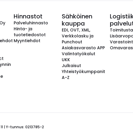
Hinnastot
Sähköinen
Logistii
kauppa
palvelu
 Oy
Palveluhinnasto
Hinta- ja
EDI, OVT, XML,
Toimitust
tuotetiedostot
Verkkolasku ja
Lisäarvopa
aehdot
Myyntiehdot
Punchout
Varastoint
Asiakasvarasto APP
Omavaras
Valintatyökalut
ct
UKK
ynnin
Julkaisut
Yhteistyökumppanit
se
A-Z
 11 | Y-tunnus: 0213785-2