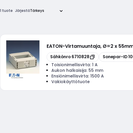
1 tuote
Järjestä
EATON
-
Virtamuuntaja, Ø=2 x 55mm -
Kopioi
Kopioi
Sähkönro
6710828
Sonepar-ID
1
Toisionimellisvirta:
1 A
Aukon halkaisija:
55 mm
Ensiönimellisvirta:
1500 A
Vakiokäyttötuote