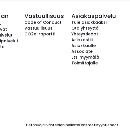
kan
Vastuullisuus
Asiakaspalvelu
t
Code of Conduct
Tule asiakkaaksi
Vastuullisuus
Ota yhteyttä
avat
CO2e-raportti
Yhteystiedot
lvelut
Asiakastili
ipalvelut
Asiakkaalle
to
Associate
Etsi myymälä
Toimittajalle
Tietosuoja
Evästeiden hallinta
Evästeet
Myyntiehdot