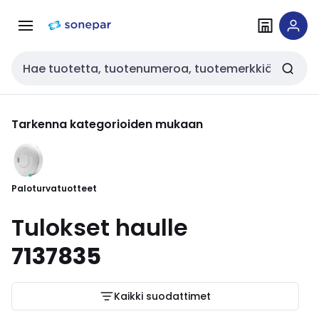
Siirry
Siirry
navigointiin
sisältöön
Haku
Tarkenna kategorioiden mukaan
Paloturvatuotteet
Tulokset haulle
7137835
Kaikki suodattimet