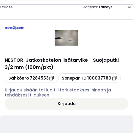
1 tuote
Järjestä
NESTOR
-
Jatkoskotelon lisätarvike - Suojaputki
3/2 mm (100m/pkt)
Kopioi
Kopioi
Sähkönro
7284553
Sonepar-ID
100037780
Kirjaudu sisään tai luo tili tarkistaaksesi hinnan ja
tehdäksesi tilauksen
Kirjaudu