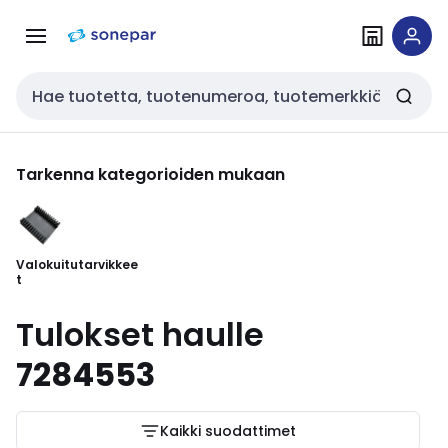
Siirry
Siirry
navigointiin
sisältöön
Haku
Tarkenna kategorioiden mukaan
Valokuitutarvikkee
t
Tulokset haulle
7284553
Kaikki suodattimet