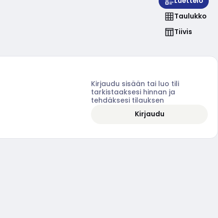
Luettelo
Taulukko
Tiivis
Kirjaudu sisään tai luo tili
tarkistaaksesi hinnan ja
tehdäksesi tilauksen
Kirjaudu