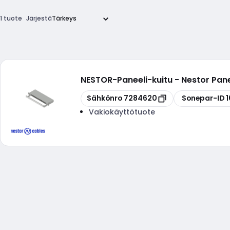
1 tuote
Järjestä
NESTOR
-
Paneeli-kuitu - Nestor Pan
Kopioi
Kopioi
Sähkönro
7284620
Sonepar-ID
1
Vakiokäyttötuote