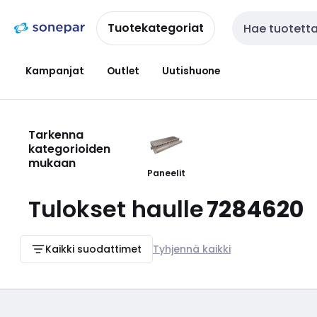
Siirry
Siirry
navigointiin
sisältöön
Tuotekategoriat
Haku
Kampanjat
Outlet
Uutishuone
Tarkenna
kategorioiden
mukaan
Paneelit
Tulokset haulle
7284620
Kaikki suodattimet
Tyhjennä kaikki