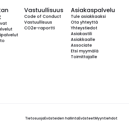
kan
Vastuullisuus
Asiakaspalvelu
t
Code of Conduct
Tule asiakkaaksi
Vastuullisuus
Ota yhteyttä
avat
CO2e-raportti
Yhteystiedot
lvelut
Asiakastili
ipalvelut
Asiakkaalle
to
Associate
Etsi myymälä
Toimittajalle
Tietosuoja
Evästeiden hallinta
Evästeet
Myyntiehdot