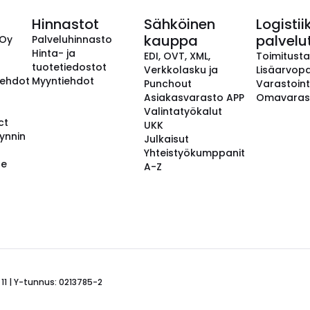
Hinnastot
Sähköinen
Logistii
kauppa
palvelu
 Oy
Palveluhinnasto
Hinta- ja
EDI, OVT, XML,
Toimitust
tuotetiedostot
Verkkolasku ja
Lisäarvopa
aehdot
Myyntiehdot
Punchout
Varastoint
Asiakasvarasto APP
Omavaras
Valintatyökalut
ct
UKK
ynnin
Julkaisut
Yhteistyökumppanit
se
A-Z
 11 | Y-tunnus: 0213785-2