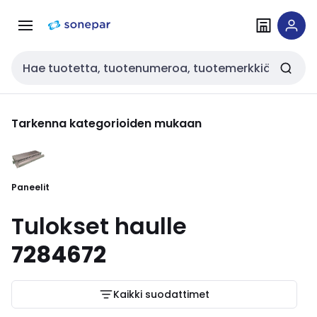
Siirry
Siirry
navigointiin
sisältöön
Haku
Tarkenna kategorioiden mukaan
Paneelit
Tulokset haulle
7284672
Kaikki suodattimet