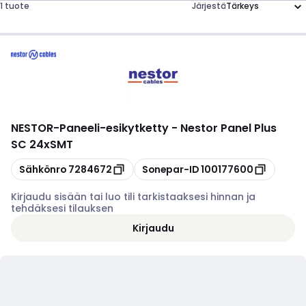
1 tuote
Järjestä
NESTOR
-
Paneeli-esikytketty - Nestor Panel Plus
SC 24xSMT
Kopioi
Kopioi
Sähkönro
7284672
Sonepar-ID
100177600
Kirjaudu sisään tai luo tili tarkistaaksesi hinnan ja
tehdäksesi tilauksen
Kirjaudu