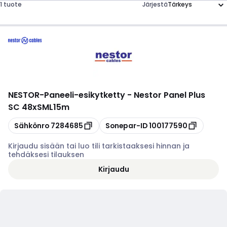
1 tuote
Järjestä
NESTOR
-
Paneeli-esikytketty - Nestor Panel Plus
SC 48xSML15m
Kopioi
Kopioi
Sähkönro
7284685
Sonepar-ID
100177590
Kirjaudu sisään tai luo tili tarkistaaksesi hinnan ja
tehdäksesi tilauksen
Kirjaudu