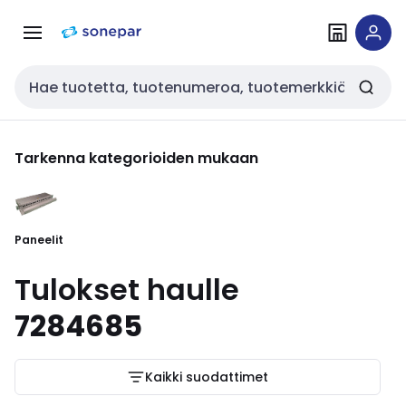
Siirry
Siirry
navigointiin
sisältöön
Haku
Tarkenna kategorioiden mukaan
Paneelit
Tulokset haulle
7284685
Kaikki suodattimet