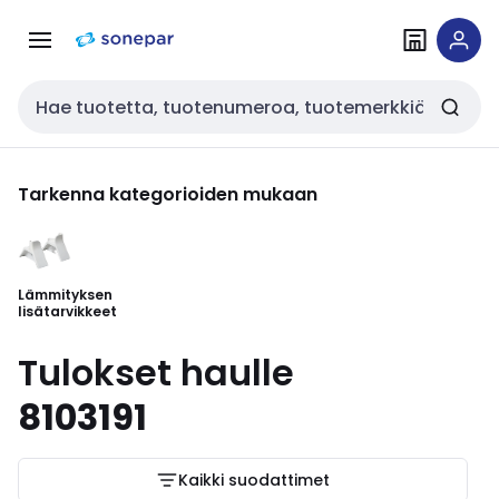
Siirry
Siirry
navigointiin
sisältöön
Haku
Tarkenna kategorioiden mukaan
Lämmityksen
lisätarvikkeet
Tulokset haulle
8103191
Kaikki suodattimet