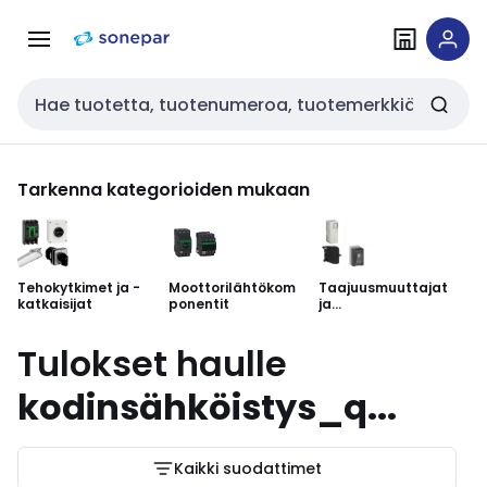
Siirry
Siirry
navigointiin
sisältöön
Haku
Tarkenna kategorioiden mukaan
Tehokytkimet ja -
Moottorilähtökom
Taajuusmuuttajat
Er
katkaisijat
ponentit
ja
pehmokäynnistim
et
Tulokset haulle
kodinsähköistys_q...
Kaikki suodattimet