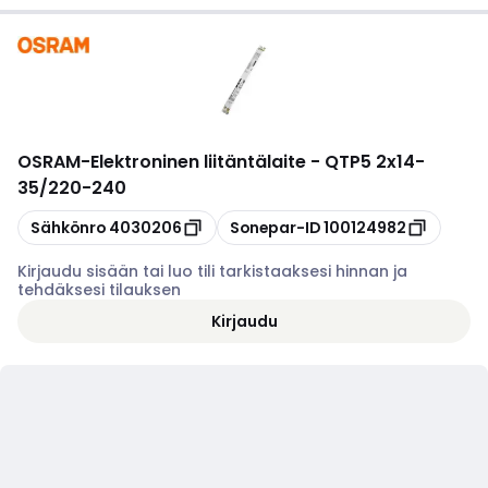
OSRAM
-
Elektroninen liitäntälaite - QTP5 2x14-
35/220-240
Kopioi
Kopioi
Sähkönro
4030206
Sonepar-ID
100124982
Kirjaudu sisään tai luo tili tarkistaaksesi hinnan ja
tehdäksesi tilauksen
Kirjaudu