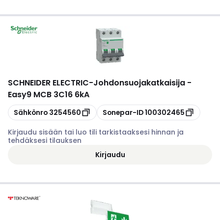
SCHNEIDER ELECTRIC
-
Johdonsuojakatkaisija -
Easy9 MCB 3C16 6kA
Kopioi
Kopioi
Sähkönro
3254560
Sonepar-ID
100302465
Kirjaudu sisään tai luo tili tarkistaaksesi hinnan ja
tehdäksesi tilauksen
Kirjaudu