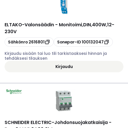
ELTAKO
-
Valonsäädin - Monitoimi,DIN,400W,12-
230V
Kopioi
Kopioi
Sähkönro
2616801
Sonepar-ID
100132047
Kirjaudu sisään tai luo tili tarkistaaksesi hinnan ja
tehdäksesi tilauksen
Kirjaudu
SCHNEIDER ELECTRIC
-
Johdonsuojakatkaisija -