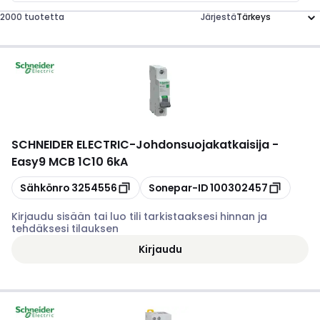
2000 tuotetta
Järjestä
SCHNEIDER ELECTRIC
-
Johdonsuojakatkaisija -
Easy9 MCB 1C10 6kA
Kopioi
Kopioi
Sähkönro
3254556
Sonepar-ID
100302457
Kirjaudu sisään tai luo tili tarkistaaksesi hinnan ja
tehdäksesi tilauksen
Kirjaudu