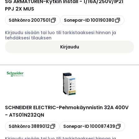
SG ARMATUREN
-
Kytkin Install - 1/16A/250V/IP21
PPJ 2X MUS
Kopioi
Kopioi
Sähkönro
2007501
Sonepar-ID
100190380
Kirjaudu sisään tai luo tili tarkistaaksesi hinnan ja
tehdäksesi tilauksen
Kirjaudu
SCHNEIDER ELECTRIC
-
Pehmokäynnistin 32A 400V
- ATS01N232QN
Kopioi
Kopioi
Sähkönro
3889012
Sonepar-ID
100087439
Kirjaudu sisään tai luo tili tarkistaaksesi hinnan ja