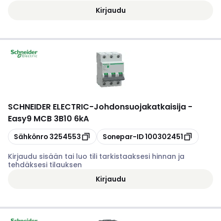
Kirjaudu
SCHNEIDER ELECTRIC
-
Johdonsuojakatkaisija -
Easy9 MCB 3B10 6kA
Kopioi
Kopioi
Sähkönro
3254553
Sonepar-ID
100302451
Kirjaudu sisään tai luo tili tarkistaaksesi hinnan ja
tehdäksesi tilauksen
Kirjaudu