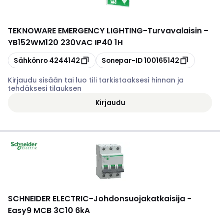
TEKNOWARE EMERGENCY LIGHTING
-
Turvavalaisin -
YB152WM120 230VAC IP40 1H
Kopioi
Kopioi
Sähkönro
4244142
Sonepar-ID
100165142
Kirjaudu sisään tai luo tili tarkistaaksesi hinnan ja
tehdäksesi tilauksen
Kirjaudu
SCHNEIDER ELECTRIC
-
Johdonsuojakatkaisija -
Easy9 MCB 3C10 6kA