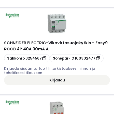
SCHNEIDER ELECTRIC
-
Vikavirtasuojakytkin - Easy9
RCCB 4P 40A 30mA A
Kopioi
Kopioi
Sähkönro
3254567
Sonepar-ID
100302477
Kirjaudu sisään tai luo tili tarkistaaksesi hinnan ja
tehdäksesi tilauksen
Kirjaudu