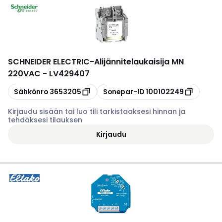
SCHNEIDER ELECTRIC
-
Alijännitelaukaisija MN
220VAC - LV429407
Kopioi
Kopioi
Sähkönro
3653205
Sonepar-ID
100102249
Kirjaudu sisään tai luo tili tarkistaaksesi hinnan ja
tehdäksesi tilauksen
Kirjaudu