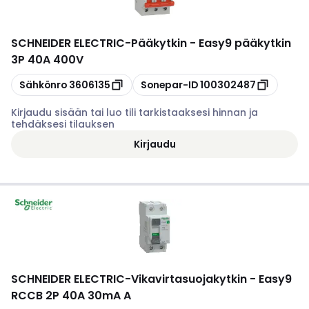
SCHNEIDER ELECTRIC
-
Pääkytkin - Easy9 pääkytkin
3P 40A 400V
Kopioi
Kopioi
Sähkönro
3606135
Sonepar-ID
100302487
Kirjaudu sisään tai luo tili tarkistaaksesi hinnan ja
tehdäksesi tilauksen
Kirjaudu
SCHNEIDER ELECTRIC
-
Vikavirtasuojakytkin - Easy9
RCCB 2P 40A 30mA A