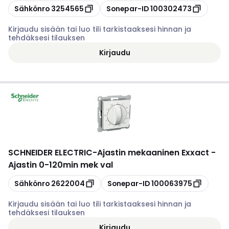
Kopioi
Kopioi
Sähkönro
3254565
Sonepar-ID
100302473
Kirjaudu sisään tai luo tili tarkistaaksesi hinnan ja
tehdäksesi tilauksen
Kirjaudu
SCHNEIDER ELECTRIC
-
Ajastin mekaaninen Exxact -
Ajastin 0-120min mek val
Kopioi
Kopioi
Sähkönro
2622004
Sonepar-ID
100063975
Kirjaudu sisään tai luo tili tarkistaaksesi hinnan ja
tehdäksesi tilauksen
Kirjaudu