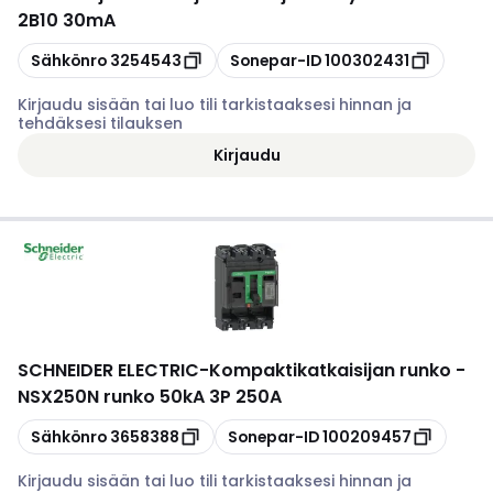
2B10 30mA
Kopioi
Kopioi
Sähkönro
3254543
Sonepar-ID
100302431
Kirjaudu sisään tai luo tili tarkistaaksesi hinnan ja
tehdäksesi tilauksen
Kirjaudu
SCHNEIDER ELECTRIC
-
Kompaktikatkaisijan runko -
NSX250N runko 50kA 3P 250A
Kopioi
Kopioi
Sähkönro
3658388
Sonepar-ID
100209457
Kirjaudu sisään tai luo tili tarkistaaksesi hinnan ja