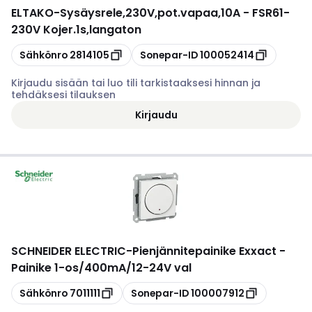
ELTAKO
-
Sysäysrele,230V,pot.vapaa,10A - FSR61-
230V Kojer.1s,langaton
Kopioi
Kopioi
Sähkönro
2814105
Sonepar-ID
100052414
Kirjaudu sisään tai luo tili tarkistaaksesi hinnan ja
tehdäksesi tilauksen
Kirjaudu
SCHNEIDER ELECTRIC
-
Pienjännitepainike Exxact -
Painike 1-os/400mA/12-24V val
Kopioi
Kopioi
Sähkönro
7011111
Sonepar-ID
100007912