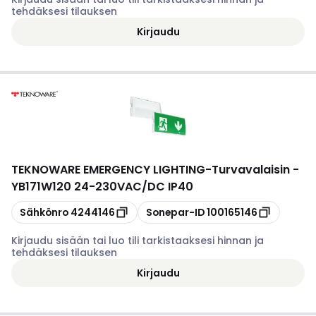
tehdäksesi tilauksen
Kirjaudu
TEKNOWARE EMERGENCY LIGHTING
-
Turvavalaisin -
YB171W120 24-230VAC/DC IP40
Kopioi
Kopioi
Sähkönro
4244146
Sonepar-ID
100165146
Kirjaudu sisään tai luo tili tarkistaaksesi hinnan ja
tehdäksesi tilauksen
Kirjaudu