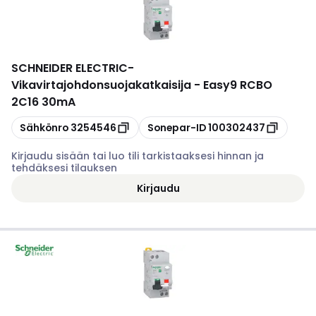
SCHNEIDER ELECTRIC
-
Vikavirtajohdonsuojakatkaisija - Easy9 RCBO
2C16 30mA
Kopioi
Kopioi
Sähkönro
3254546
Sonepar-ID
100302437
Kirjaudu sisään tai luo tili tarkistaaksesi hinnan ja
tehdäksesi tilauksen
Kirjaudu