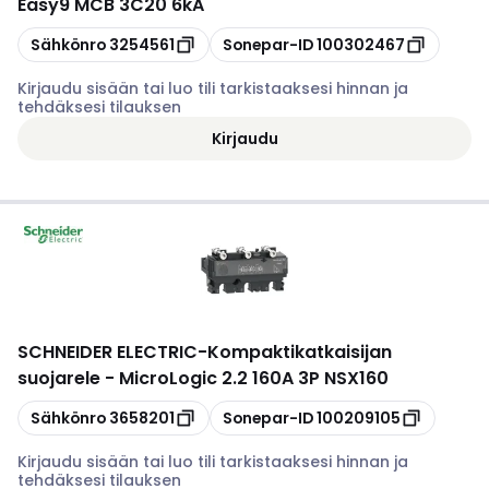
Easy9 MCB 3C20 6kA
Kopioi
Kopioi
Sähkönro
3254561
Sonepar-ID
100302467
Kirjaudu sisään tai luo tili tarkistaaksesi hinnan ja
tehdäksesi tilauksen
Kirjaudu
SCHNEIDER ELECTRIC
-
Kompaktikatkaisijan
suojarele - MicroLogic 2.2 160A 3P NSX160
Kopioi
Kopioi
Sähkönro
3658201
Sonepar-ID
100209105
Kirjaudu sisään tai luo tili tarkistaaksesi hinnan ja
tehdäksesi tilauksen