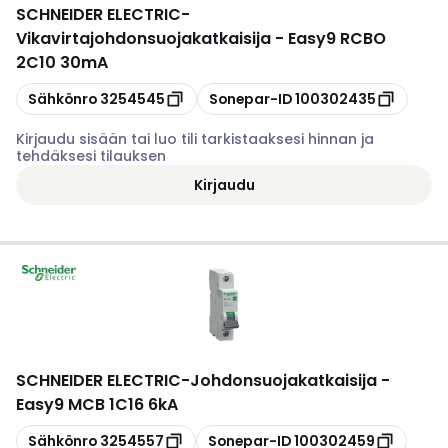
SCHNEIDER ELECTRIC
-
Vikavirtajohdonsuojakatkaisija - Easy9 RCBO
2C10 30mA
Kopioi
Kopioi
Sähkönro
3254545
Sonepar-ID
100302435
Kirjaudu sisään tai luo tili tarkistaaksesi hinnan ja
tehdäksesi tilauksen
Kirjaudu
SCHNEIDER ELECTRIC
-
Johdonsuojakatkaisija -
Easy9 MCB 1C16 6kA
Kopioi
Kopioi
Sähkönro
3254557
Sonepar-ID
100302459