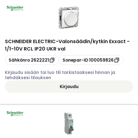
SCHNEIDER ELECTRIC
-
Valonsäädin/kytkin Exxact -
1/1-10V RCL IP20 UKR val
Kopioi
Kopioi
Sähkönro
2622221
Sonepar-ID
100059826
Kirjaudu sisään tai luo tili tarkistaaksesi hinnan ja
tehdäksesi tilauksen
Kirjaudu