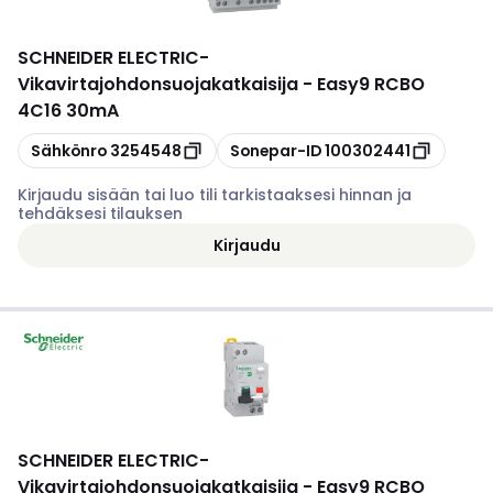
SCHNEIDER ELECTRIC
-
Vikavirtajohdonsuojakatkaisija - Easy9 RCBO
4C16 30mA
Kopioi
Kopioi
Sähkönro
3254548
Sonepar-ID
100302441
Kirjaudu sisään tai luo tili tarkistaaksesi hinnan ja
tehdäksesi tilauksen
Kirjaudu
SCHNEIDER ELECTRIC
-
Vikavirtajohdonsuojakatkaisija - Easy9 RCBO