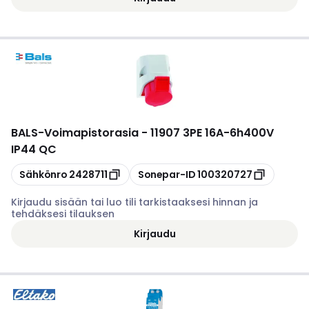
BALS
-
Voimapistorasia - 11907 3PE 16A-6h400V
IP44 QC
Kopioi
Kopioi
Sähkönro
2428711
Sonepar-ID
100320727
Kirjaudu sisään tai luo tili tarkistaaksesi hinnan ja
tehdäksesi tilauksen
Kirjaudu