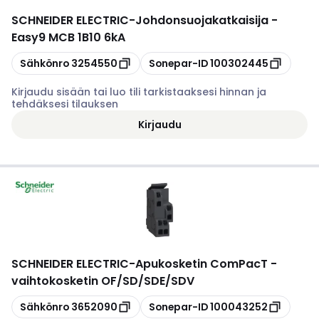
SCHNEIDER ELECTRIC
-
Johdonsuojakatkaisija -
Easy9 MCB 1B10 6kA
Kopioi
Kopioi
Sähkönro
3254550
Sonepar-ID
100302445
Kirjaudu sisään tai luo tili tarkistaaksesi hinnan ja
tehdäksesi tilauksen
Kirjaudu
SCHNEIDER ELECTRIC
-
Apukosketin ComPacT -
vaihtokosketin OF/SD/SDE/SDV
Kopioi
Kopioi
Sähkönro
3652090
Sonepar-ID
100043252