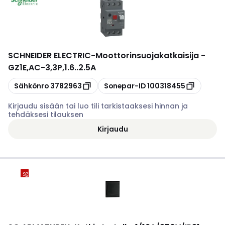
SCHNEIDER ELECTRIC
-
Moottorinsuojakatkaisija -
GZ1E,AC-3,3P,1.6..2.5A
Kopioi
Kopioi
Sähkönro
3782963
Sonepar-ID
100318455
Kirjaudu sisään tai luo tili tarkistaaksesi hinnan ja
tehdäksesi tilauksen
Kirjaudu