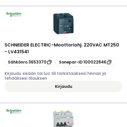
SCHNEIDER ELECTRIC
-
Moottoriohj. 220VAC MT250
- LV431541
Kopioi
Kopioi
Sähkönro
3653370
Sonepar-ID
100022846
Kirjaudu sisään tai luo tili tarkistaaksesi hinnan ja
tehdäksesi tilauksen
Kirjaudu