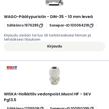
WAGO
-
Päätypuristin - DIN-35 - 10 mm leveä
Kopioi
Kopioi
Sähkönro
1976285
Sonepar-ID
100064218
Kirjaudu sisään tai luo tili tarkistaaksesi hinnan ja
tehdäksesi tilauksen
Kirjaudu
WISKA
-
Holkkitiiv.vedonpoist.Muovi HF - SKV
Pg13.5
Kopioi
Kopioi
Sähkönro
1705508
Sonepar-ID
100150395