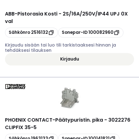
ABB
-
Pistorasia Kosti - 2S/16A/250V/IP44 UPJ 0X
val
Kopioi
Kopioi
Sähkönro
2516132
Sonepar-ID
100082960
Kirjaudu sisään tai luo tili tarkistaaksesi hinnan ja
tehdäksesi tilauksen
Kirjaudu
PHOENIX CONTACT
-
Päätypuristin. pika - 3022276
CLIPFIX 35-5
Kopioi
Kopioi
Sähkönro
1963133
Sonepar-ID
100141821