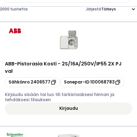
2000 tuotetta
Järjestä
ABB
-
Pistorasia Kosti - 2S/16A/250V/IP55 2X PJ
val
Kopioi
Kopioi
Sähkönro
2406577
Sonepar-ID
100068783
Kirjaudu sisään tai luo tili tarkistaaksesi hinnan ja
tehdäksesi tilauksen
Kirjaudu