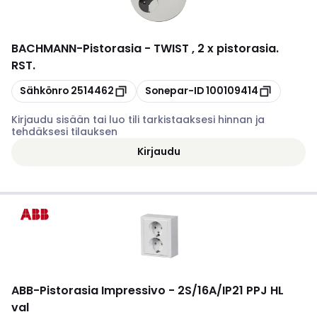
BACHMANN
-
Pistorasia - TWIST , 2 x pistorasia.
RST.
Kopioi
Kopioi
Sähkönro
2514462
Sonepar-ID
100109414
Kirjaudu sisään tai luo tili tarkistaaksesi hinnan ja
tehdäksesi tilauksen
Kirjaudu
ABB
-
Pistorasia Impressivo - 2S/16A/IP21 PPJ HL
val