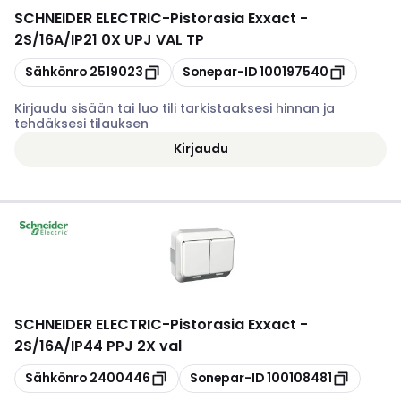
SCHNEIDER ELECTRIC
-
Pistorasia Exxact -
2S/16A/IP21 0X UPJ VAL TP
Kopioi
Kopioi
Sähkönro
2519023
Sonepar-ID
100197540
Kirjaudu sisään tai luo tili tarkistaaksesi hinnan ja
tehdäksesi tilauksen
Kirjaudu
SCHNEIDER ELECTRIC
-
Pistorasia Exxact -
2S/16A/IP44 PPJ 2X val
Kopioi
Kopioi
Sähkönro
2400446
Sonepar-ID
100108481