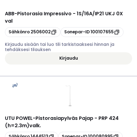
ABB
-
Pistorasia Impressivo - 1S/16A/IP21 UKJ 0X
val
Kopioi
Kopioi
Sähkönro
2506002
Sonepar-ID
100107655
Kirjaudu sisään tai luo tili tarkistaaksesi hinnan ja
tehdäksesi tilauksen
Kirjaudu
UTU POWEL
-
Pistorasiapylväs Pajap - PRP 424
(h=2.3m)valk.
Kopioi
Kopioi
Sähkönro
1444513
Sonepar-ID
100080995