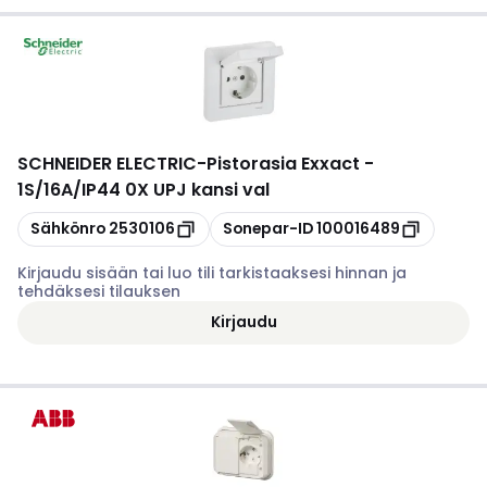
SCHNEIDER ELECTRIC
-
Pistorasia Exxact -
1S/16A/IP44 0X UPJ kansi val
Kopioi
Kopioi
Sähkönro
2530106
Sonepar-ID
100016489
Kirjaudu sisään tai luo tili tarkistaaksesi hinnan ja
tehdäksesi tilauksen
Kirjaudu