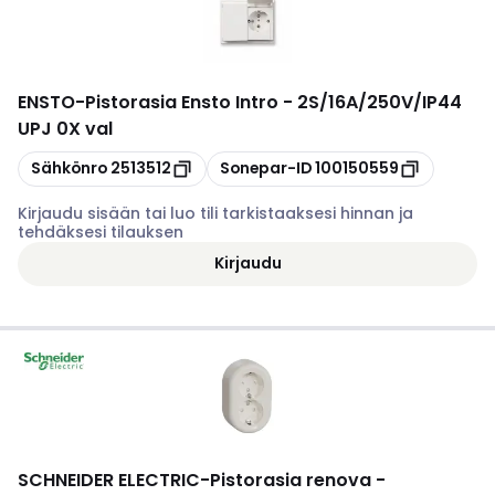
ENSTO
-
Pistorasia Ensto Intro - 2S/16A/250V/IP44
UPJ 0X val
Kopioi
Kopioi
Sähkönro
2513512
Sonepar-ID
100150559
Kirjaudu sisään tai luo tili tarkistaaksesi hinnan ja
tehdäksesi tilauksen
Kirjaudu
SCHNEIDER ELECTRIC
-
Pistorasia renova -