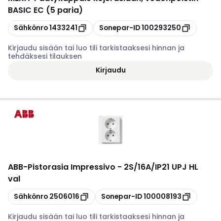
BASIC EC (5 paria)
Kopioi
Kopioi
Sähkönro
1433241
Sonepar-ID
100293250
Kirjaudu sisään tai luo tili tarkistaaksesi hinnan ja
tehdäksesi tilauksen
Kirjaudu
ABB
-
Pistorasia Impressivo - 2S/16A/IP21 UPJ HL
val
Kopioi
Kopioi
Sähkönro
2506016
Sonepar-ID
100008193
Kirjaudu sisään tai luo tili tarkistaaksesi hinnan ja