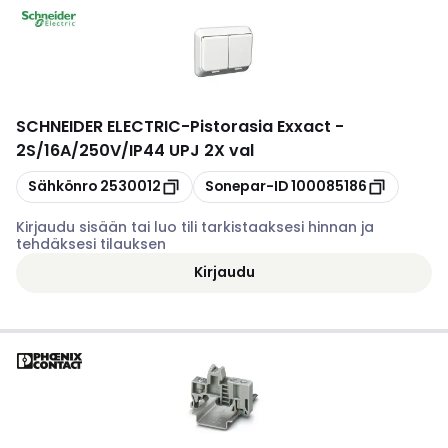
SCHNEIDER ELECTRIC
-
Pistorasia Exxact -
2S/16A/250V/IP44 UPJ 2X val
Kopioi
Kopioi
Sähkönro
2530012
Sonepar-ID
100085186
Kirjaudu sisään tai luo tili tarkistaaksesi hinnan ja
tehdäksesi tilauksen
Kirjaudu