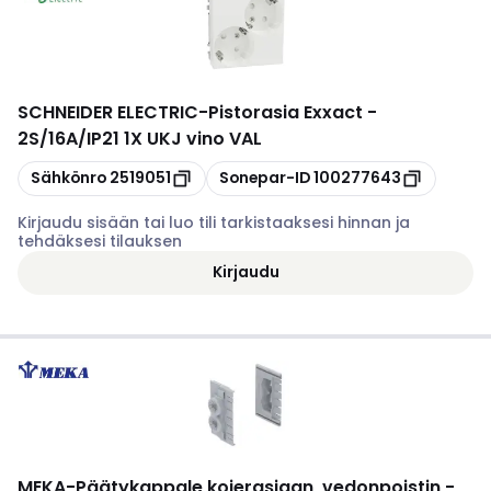
SCHNEIDER ELECTRIC
-
Pistorasia Exxact -
2S/16A/IP21 1X UKJ vino VAL
Kopioi
Kopioi
Sähkönro
2519051
Sonepar-ID
100277643
Kirjaudu sisään tai luo tili tarkistaaksesi hinnan ja
tehdäksesi tilauksen
Kirjaudu
MEKA
-
Päätykappale kojerasiaan, vedonpoistin -