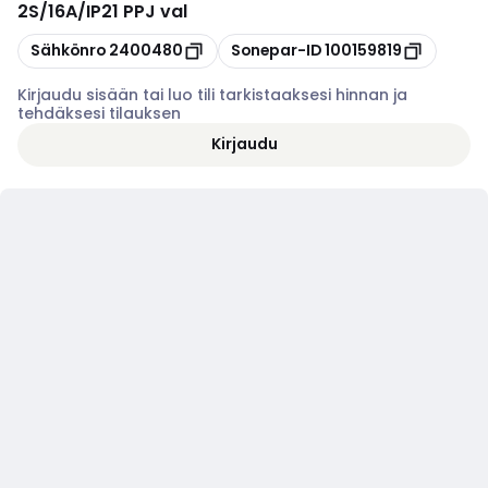
2S/16A/IP21 PPJ val
Kopioi
Kopioi
Sähkönro
2400480
Sonepar-ID
100159819
Kirjaudu sisään tai luo tili tarkistaaksesi hinnan ja
tehdäksesi tilauksen
Kirjaudu