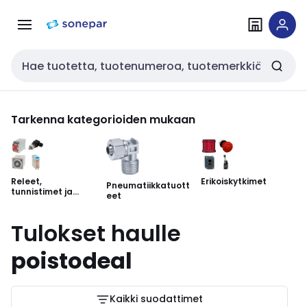
Siirry
Siirry
navigointiin
sisältöön
Haku
Tarkenna kategorioiden mukaan
Releet,
Erikoiskytkimet
Te
Pneumatiikkatuott
tunnistimet ja
ka
eet
teholähteet
Tulokset haulle
poistodeal
Kaikki suodattimet