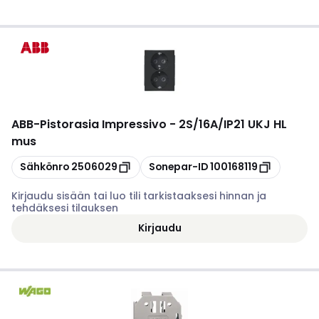
ABB
-
Pistorasia Impressivo - 2S/16A/IP21 UKJ HL
mus
Kopioi
Kopioi
Sähkönro
2506029
Sonepar-ID
100168119
Kirjaudu sisään tai luo tili tarkistaaksesi hinnan ja
tehdäksesi tilauksen
Kirjaudu