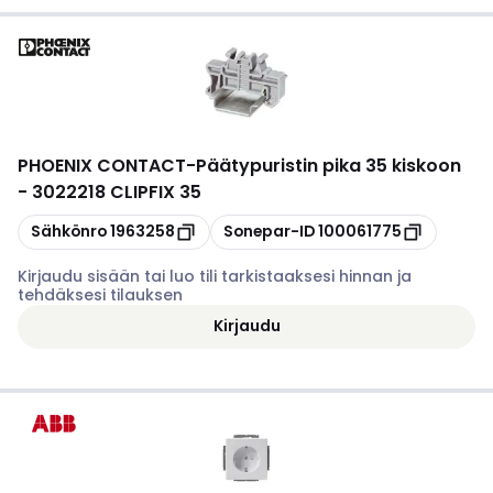
PHOENIX CONTACT
-
Päätypuristin pika 35 kiskoon
- 3022218 CLIPFIX 35
Kopioi
Kopioi
Sähkönro
1963258
Sonepar-ID
100061775
Kirjaudu sisään tai luo tili tarkistaaksesi hinnan ja
tehdäksesi tilauksen
Kirjaudu