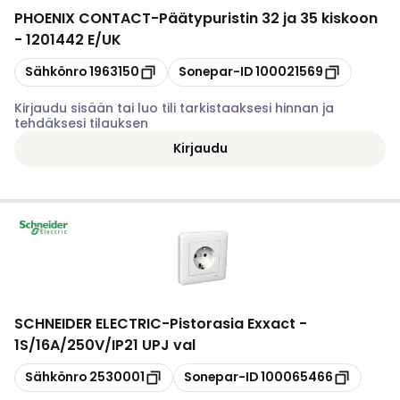
PHOENIX CONTACT
-
Päätypuristin 32 ja 35 kiskoon
- 1201442 E/UK
Kopioi
Kopioi
Sähkönro
1963150
Sonepar-ID
100021569
Kirjaudu sisään tai luo tili tarkistaaksesi hinnan ja
tehdäksesi tilauksen
Kirjaudu
SCHNEIDER ELECTRIC
-
Pistorasia Exxact -
1S/16A/250V/IP21 UPJ val
Kopioi
Kopioi
Sähkönro
2530001
Sonepar-ID
100065466