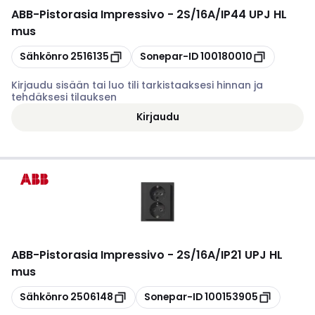
ABB
-
Pistorasia Impressivo - 2S/16A/IP44 UPJ HL
mus
Kopioi
Kopioi
Sähkönro
2516135
Sonepar-ID
100180010
Kirjaudu sisään tai luo tili tarkistaaksesi hinnan ja
tehdäksesi tilauksen
Kirjaudu
ABB
-
Pistorasia Impressivo - 2S/16A/IP21 UPJ HL
mus
Kopioi
Kopioi
Sähkönro
2506148
Sonepar-ID
100153905