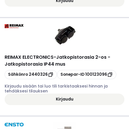
Kirjaudu
REIMAX ELECTRONICS
-
Jatkopistorasia 2-os -
Jatkopistorasia IP44 mus
Kopioi
Kopioi
Sähkönro
2440326
Sonepar-ID
100123096
Kirjaudu sisään tai luo tili tarkistaaksesi hinnan ja
tehdäksesi tilauksen
Kirjaudu