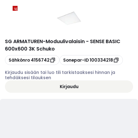
SG ARMATUREN
-
Moduulivalaisin - SENSE BASIC
600x600 3K Schuko
Kopioi
Kopioi
Sähkönro
4156742
Sonepar-ID
100334218
Kirjaudu sisään tai luo tili tarkistaaksesi hinnan ja
tehdäksesi tilauksen
Kirjaudu