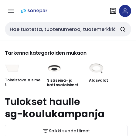
Siirry
Siirry
navigointiin
sisältöön
Haku
Tarkenna kategorioiden mukaan
Toimistovalaisime
Sisäseinä- ja
Alasvalot
Si
t
kattovalaisimet
ee
Tulokset haulle
sg-koulukampanja
Kaikki suodattimet