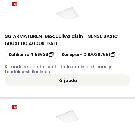
SG ARMATUREN
-
Moduulivalaisin - SENSE BASIC
600X600 4000K DALI
Kopioi
Kopioi
Sähkönro
4156639
Sonepar-ID
100287551
Kirjaudu sisään tai luo tili tarkistaaksesi hinnan ja
tehdäksesi tilauksen
Kirjaudu