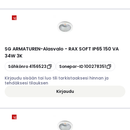
SG ARMATUREN
-
Alasvalo - RAX SOFT IP65 150 VA
34W 3K
Kopioi
Kopioi
Sähkönro
4156523
Sonepar-ID
100278351
Kirjaudu sisään tai luo tili tarkistaaksesi hinnan ja
tehdäksesi tilauksen
Kirjaudu