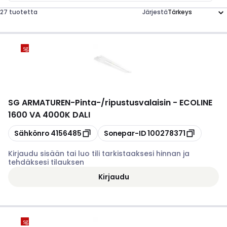
27 tuotetta
Järjestä
SG ARMATUREN
-
Pinta-/ripustusvalaisin - ECOLINE
1600 VA 4000K DALI
Kopioi
Kopioi
Sähkönro
4156485
Sonepar-ID
100278371
Kirjaudu sisään tai luo tili tarkistaaksesi hinnan ja
tehdäksesi tilauksen
Kirjaudu