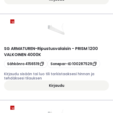
SG ARMATUREN
-
Ripustusvalaisin - PRISM 1200
VALKOINEN 4000K
Kopioi
Kopioi
Sähkönro
4156519
Sonepar-ID
100287529
Kirjaudu sisään tai luo tili tarkistaaksesi hinnan ja
tehdäksesi tilauksen
Kirjaudu