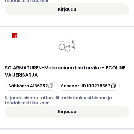
tehdäksesi tilauksen
Kirjaudu
SG ARMATUREN
-
Mekaaninen lisätarvike - ECOLINE
VAIJERISARJA
Kopioi
Kopioi
Sähkönro
4156282
Sonepar-ID
100278367
Kirjaudu sisään tai luo tili tarkistaaksesi hinnan ja
tehdäksesi tilauksen
Kirjaudu