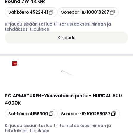
Round 7W 4K GR
Kopioi
Kopioi
Sähkönro
4522441
Sonepar-ID
100018267
Kirjaudu sisään tai luo tili tarkistaaksesi hinnan ja
tehdäksesi tilauksen
Kirjaudu
SG ARMATUREN
-
Yleisvalaisin pinta - HURDAL 600
4000K
Kopioi
Kopioi
Sähkönro
4156300
Sonepar-ID
100258087
Kirjaudu sisään tai luo tili tarkistaaksesi hinnan ja
tehdäksesi tilauksen