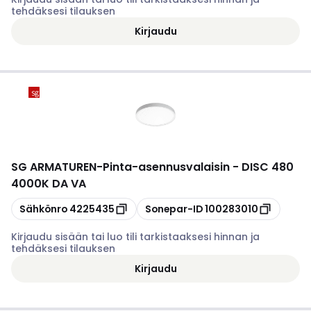
tehdäksesi tilauksen
Kirjaudu
SG ARMATUREN
-
Pinta-asennusvalaisin - DISC 480
4000K DA VA
Kopioi
Kopioi
Sähkönro
4225435
Sonepar-ID
100283010
Kirjaudu sisään tai luo tili tarkistaaksesi hinnan ja
tehdäksesi tilauksen
Kirjaudu