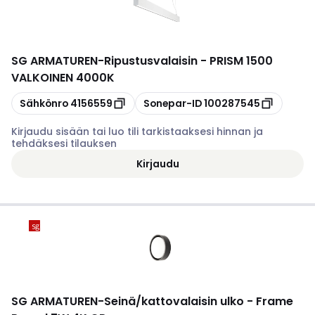
SG ARMATUREN
-
Ripustusvalaisin - PRISM 1500
VALKOINEN 4000K
Kopioi
Kopioi
Sähkönro
4156559
Sonepar-ID
100287545
Kirjaudu sisään tai luo tili tarkistaaksesi hinnan ja
tehdäksesi tilauksen
Kirjaudu
SG ARMATUREN
-
Seinä/kattovalaisin ulko - Frame