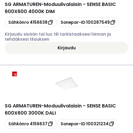
SG ARMATUREN
-
Moduulivalaisin - SENSE BASIC
600X600 4000K DIM
Kopioi
Kopioi
Sähkönro
4156638
Sonepar-ID
100287549
Kirjaudu sisään tai luo tili tarkistaaksesi hinnan ja
tehdäksesi tilauksen
Kirjaudu
SG ARMATUREN
-
Moduulivalaisin - SENSE BASIC
600X600 3000K DALI
Kopioi
Kopioi
Sähkönro
4156637
Sonepar-ID
100321234