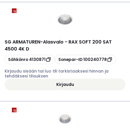
SG ARMATUREN
-
Alasvalo - RAX SOFT 200 SAT
4500 4K D
Kopioi
Kopioi
Sähkönro
4130871
Sonepar-ID
100240778
Kirjaudu sisään tai luo tili tarkistaaksesi hinnan ja
tehdäksesi tilauksen
Kirjaudu