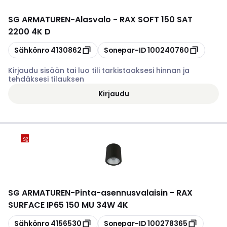
SG ARMATUREN
-
Alasvalo - RAX SOFT 150 SAT
2200 4K D
Kopioi
Kopioi
Sähkönro
4130862
Sonepar-ID
100240760
Kirjaudu sisään tai luo tili tarkistaaksesi hinnan ja
tehdäksesi tilauksen
Kirjaudu
SG ARMATUREN
-
Pinta-asennusvalaisin - RAX
SURFACE IP65 150 MU 34W 4K
Kopioi
Kopioi
Sähkönro
4156530
Sonepar-ID
100278365