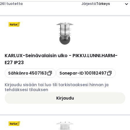
261 tuotetta
Järjestä
KARLUX
-
Seinävalaisin ulko - PIKKU.LUNNI.HARM-
E27 IP23
Kopioi
Kopioi
Sähkönro
4507163
Sonepar-ID
100182497
Kirjaudu sisään tai luo tili tarkistaaksesi hinnan ja
tehdäksesi tilauksen
Kirjaudu