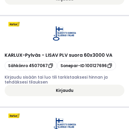
KARLUX
-
Pylväs - LISAV PLV suora 60x3000 VA
Kopioi
Kopioi
Sähkönro
4507067
Sonepar-ID
100127696
Kirjaudu sisään tai luo tili tarkistaaksesi hinnan ja
tehdäksesi tilauksen
Kirjaudu