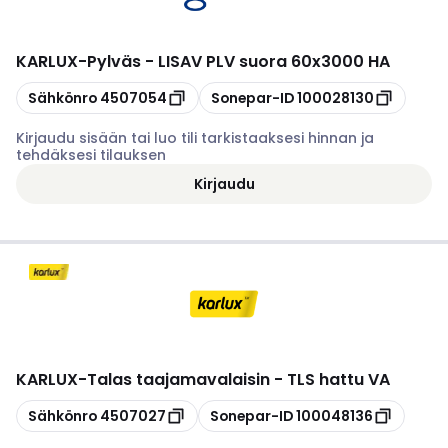
KARLUX
-
Pylväs - LISAV PLV suora 60x3000 HA
Kopioi
Kopioi
Sähkönro
4507054
Sonepar-ID
100028130
Kirjaudu sisään tai luo tili tarkistaaksesi hinnan ja
tehdäksesi tilauksen
Kirjaudu
KARLUX
-
Talas taajamavalaisin - TLS hattu VA
Kopioi
Kopioi
Sähkönro
4507027
Sonepar-ID
100048136