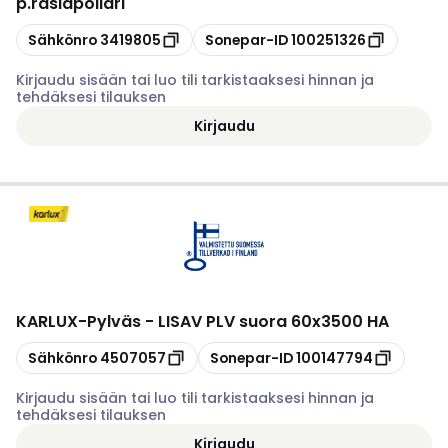
p.rasiapollari
Kopioi
Kopioi
Sähkönro
3419805
Sonepar-ID
100251326
Kirjaudu sisään tai luo tili tarkistaaksesi hinnan ja
tehdäksesi tilauksen
Kirjaudu
KARLUX
-
Pylväs - LISAV PLV suora 60x3500 HA
Kopioi
Kopioi
Sähkönro
4507057
Sonepar-ID
100147794
Kirjaudu sisään tai luo tili tarkistaaksesi hinnan ja
tehdäksesi tilauksen
Kirjaudu