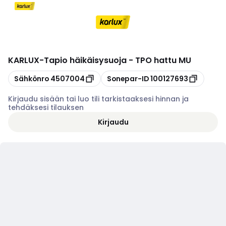
KARLUX
-
Tapio häikäisysuoja - TPO hattu MU
Kopioi
Kopioi
Sähkönro
4507004
Sonepar-ID
100127693
Kirjaudu sisään tai luo tili tarkistaaksesi hinnan ja
tehdäksesi tilauksen
Kirjaudu