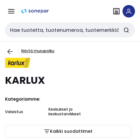
Siirry
Siirry
navigointiin
sisältöön
Haku
Näytä murupolku
KARLUX
Kategoriamme:
Keskukset ja
Valaistus
keskustarvikkeet
Kaikki suodattimet