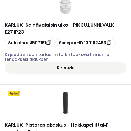
KARLUX
-
Seinävalaisin ulko - PIKKU.LUNNI.VALK-
E27 IP23
Kopioi
Kopioi
Sähkönro
4507161
Sonepar-ID
100182493
Kirjaudu sisään tai luo tili tarkistaaksesi hinnan ja
tehdäksesi tilauksen
Kirjaudu
KARLUX
-
Pistorasiakeskus - HakkapeliittaM1