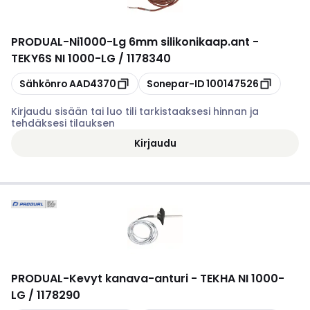
PRODUAL
-
Ni1000-Lg 6mm silikonikaap.ant -
TEKY6S NI 1000-LG / 1178340
Kopioi
Kopioi
Sähkönro
AAD4370
Sonepar-ID
100147526
Kirjaudu sisään tai luo tili tarkistaaksesi hinnan ja
tehdäksesi tilauksen
Kirjaudu
PRODUAL
-
Kevyt kanava-anturi - TEKHA NI 1000-
LG / 1178290