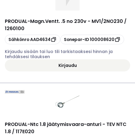
PRODUAL
-
Magn.Ventt. .5 no 230v - MV1/2NO230 /
1260100
Kopioi
Kopioi
Sähkönro
AAD4634
Sonepar-ID
100008620
Kirjaudu sisään tai luo tili tarkistaaksesi hinnan ja
tehdäksesi tilauksen
Kirjaudu
PRODUAL
-
Ntc 1.8 jäätymisvaara-anturi - TEV NTC
1.8 / 117E020