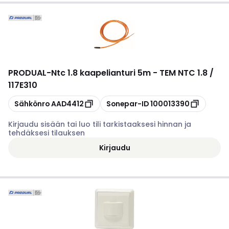
PRODUAL
-
Ntc 1.8 kaapelianturi 5m - TEM NTC 1.8 /
117E310
Kopioi
Kopioi
Sähkönro
AAD4412
Sonepar-ID
100013390
Kirjaudu sisään tai luo tili tarkistaaksesi hinnan ja
tehdäksesi tilauksen
Kirjaudu