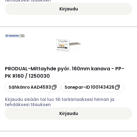
tehdäksesi tilauksen
Kirjaudu
PRODUAL
-
Mittayhde pyör. 160mm kanava - PP-
PK R160 / 1250030
Kopioi
Kopioi
Sähkönro
AAD4593
Sonepar-ID
100143426
Kirjaudu sisään tai luo tili tarkistaaksesi hinnan ja
tehdäksesi tilauksen
Kirjaudu