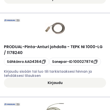
PRODUAL
-
Pinta-Anturi johdolla - TEPK NI 1000-LG
/ 1178240
Kopioi
Kopioi
Sähkönro
AAD4364
Sonepar-ID
100027874
Kirjaudu sisään tai luo tili tarkistaaksesi hinnan ja
tehdäksesi tilauksen
Kirjaudu