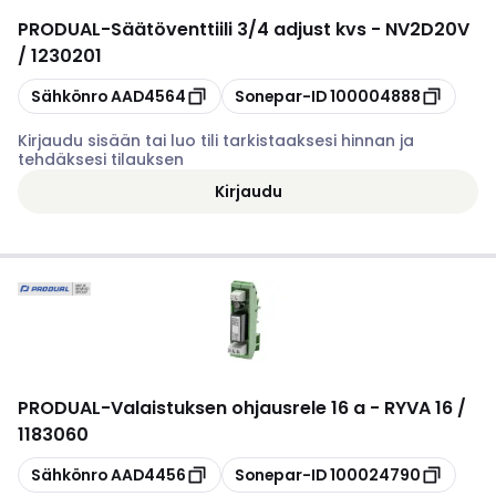
PRODUAL
-
Säätöventtiili 3/4 adjust kvs - NV2D20V
/ 1230201
Kopioi
Kopioi
Sähkönro
AAD4564
Sonepar-ID
100004888
Kirjaudu sisään tai luo tili tarkistaaksesi hinnan ja
tehdäksesi tilauksen
Kirjaudu
PRODUAL
-
Valaistuksen ohjausrele 16 a - RYVA 16 /
1183060
Kopioi
Kopioi
Sähkönro
AAD4456
Sonepar-ID
100024790