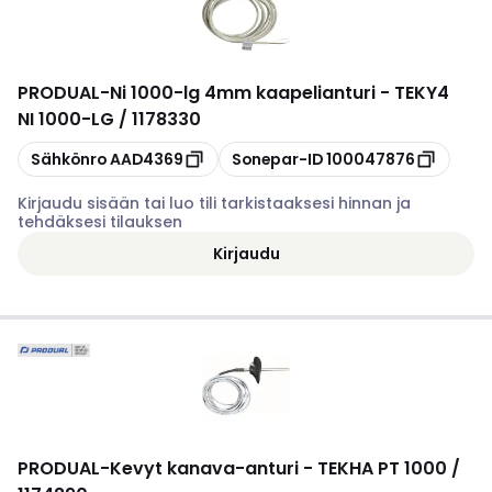
PRODUAL
-
Ni 1000-lg 4mm kaapelianturi - TEKY4
NI 1000-LG / 1178330
Kopioi
Kopioi
Sähkönro
AAD4369
Sonepar-ID
100047876
Kirjaudu sisään tai luo tili tarkistaaksesi hinnan ja
tehdäksesi tilauksen
Kirjaudu
PRODUAL
-
Kevyt kanava-anturi - TEKHA PT 1000 /