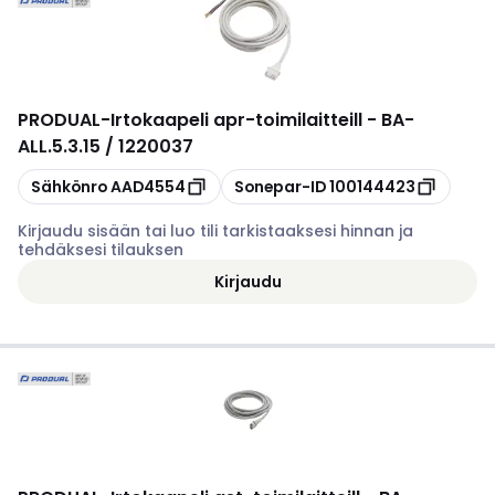
PRODUAL
-
Irtokaapeli apr-toimilaitteill - BA-
ALL.5.3.15 / 1220037
Kopioi
Kopioi
Sähkönro
AAD4554
Sonepar-ID
100144423
Kirjaudu sisään tai luo tili tarkistaaksesi hinnan ja
tehdäksesi tilauksen
Kirjaudu