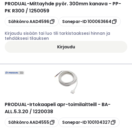
PRODUAL
-
Mittayhde pyör. 300mm kanava - PP-
PK R300 / 1250059
Kopioi
Kopioi
Sähkönro
AAD4596
Sonepar-ID
100063664
Kirjaudu sisään tai luo tili tarkistaaksesi hinnan ja
tehdäksesi tilauksen
Kirjaudu
PRODUAL
-
Irtokaapeli apr-toimilaitteill - BA-
ALL.5.3.20 / 1220038
Kopioi
Kopioi
Sähkönro
AAD4555
Sonepar-ID
100104327