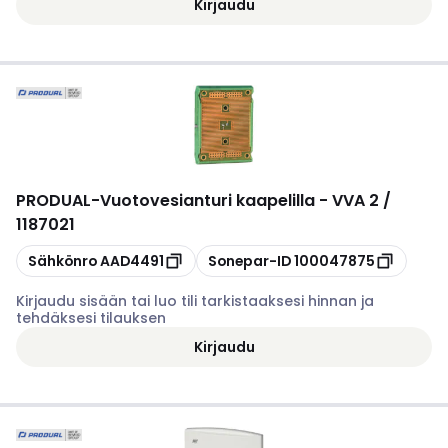
Kirjaudu
PRODUAL
-
Vuotovesianturi kaapelilla - VVA 2 /
1187021
Kopioi
Kopioi
Sähkönro
AAD4491
Sonepar-ID
100047875
Kirjaudu sisään tai luo tili tarkistaaksesi hinnan ja
tehdäksesi tilauksen
Kirjaudu