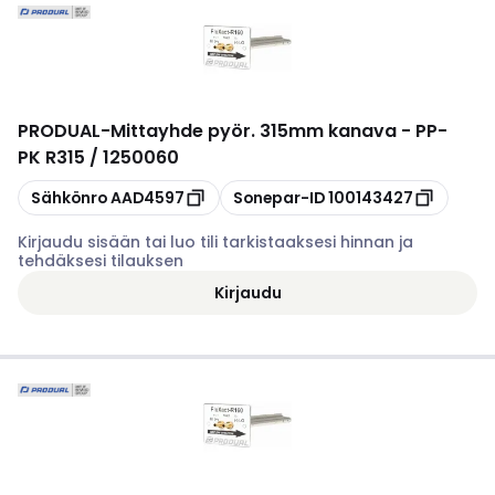
PRODUAL
-
Mittayhde pyör. 315mm kanava - PP-
PK R315 / 1250060
Kopioi
Kopioi
Sähkönro
AAD4597
Sonepar-ID
100143427
Kirjaudu sisään tai luo tili tarkistaaksesi hinnan ja
tehdäksesi tilauksen
Kirjaudu