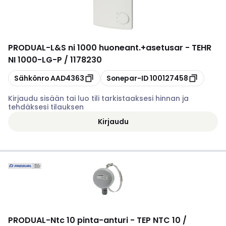
PRODUAL
-
L&S ni 1000 huoneant.+asetusar - TEHR
NI 1000-LG-P / 1178230
Kopioi
Kopioi
Sähkönro
AAD4363
Sonepar-ID
100127458
Kirjaudu sisään tai luo tili tarkistaaksesi hinnan ja
tehdäksesi tilauksen
Kirjaudu
PRODUAL
-
Ntc 10 pinta-anturi - TEP NTC 10 /