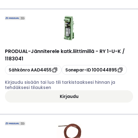
PRODUAL
-
Jänniterele katk.liittimillä - RY 1-U-K /
1183041
Kopioi
Kopioi
Sähkönro
AAD4455
Sonepar-ID
100044895
Kirjaudu sisään tai luo tili tarkistaaksesi hinnan ja
tehdäksesi tilauksen
Kirjaudu