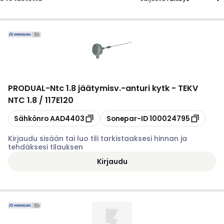
PRODUAL
-
Ntc 1.8 jäätymisv.-anturi kytk - TEKV
NTC 1.8 / 117E120
Kopioi
Kopioi
Sähkönro
AAD4403
Sonepar-ID
100024795
Kirjaudu sisään tai luo tili tarkistaaksesi hinnan ja
tehdäksesi tilauksen
Kirjaudu