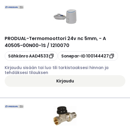
PRODUAL
-
Termomoottori 24v nc 5mm, - A
40505-00N00-1S / 1210070
Kopioi
Kopioi
Sähkönro
AAD4533
Sonepar-ID
100144427
Kirjaudu sisään tai luo tili tarkistaaksesi hinnan ja
tehdäksesi tilauksen
Kirjaudu