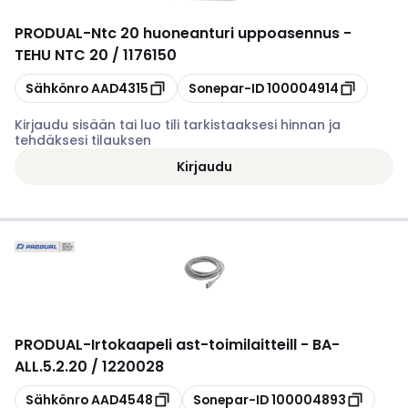
PRODUAL
-
Ntc 20 huoneanturi uppoasennus -
TEHU NTC 20 / 1176150
Kopioi
Kopioi
Sähkönro
AAD4315
Sonepar-ID
100004914
Kirjaudu sisään tai luo tili tarkistaaksesi hinnan ja
tehdäksesi tilauksen
Kirjaudu
PRODUAL
-
Irtokaapeli ast-toimilaitteill - BA-
ALL.5.2.20 / 1220028
Kopioi
Kopioi
Sähkönro
AAD4548
Sonepar-ID
100004893