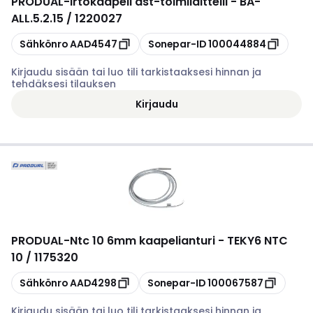
PRODUAL
-
Irtokaapeli ast-toimilaitteill - BA-
ALL.5.2.15 / 1220027
Kopioi
Kopioi
Sähkönro
AAD4547
Sonepar-ID
100044884
Kirjaudu sisään tai luo tili tarkistaaksesi hinnan ja
tehdäksesi tilauksen
Kirjaudu
PRODUAL
-
Ntc 10 6mm kaapelianturi - TEKY6 NTC
10 / 1175320
Kopioi
Kopioi
Sähkönro
AAD4298
Sonepar-ID
100067587
Kirjaudu sisään tai luo tili tarkistaaksesi hinnan ja