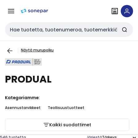
Siirry
Siirry
navigointiin
sisältöön
Haku
Näytä murupolku
PRODUAL
Kategoriamme:
Asennustarvikkeet
Teollisuustuotteet
Kaikki suodattimet
546 tuotetta
Järjestä