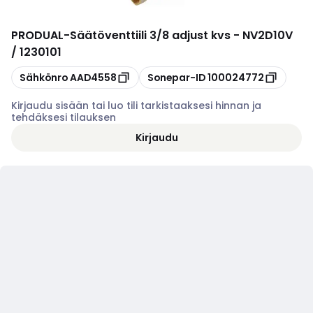
PRODUAL
-
Säätöventtiili 3/8 adjust kvs - NV2D10V
/ 1230101
Kopioi
Kopioi
Sähkönro
AAD4558
Sonepar-ID
100024772
Kirjaudu sisään tai luo tili tarkistaaksesi hinnan ja
tehdäksesi tilauksen
Kirjaudu