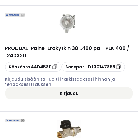
PRODUAL
-
Paine-Erokytkin 30...400 pa - PEK 400 /
1240320
Kopioi
Kopioi
Sähkönro
AAD4580
Sonepar-ID
100147858
Kirjaudu sisään tai luo tili tarkistaaksesi hinnan ja
tehdäksesi tilauksen
Kirjaudu