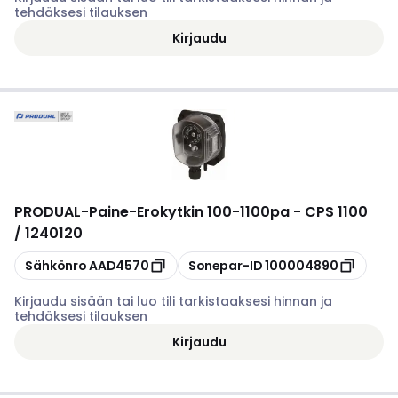
tehdäksesi tilauksen
Kirjaudu
PRODUAL
-
Paine-Erokytkin 100-1100pa - CPS 1100
/ 1240120
Kopioi
Kopioi
Sähkönro
AAD4570
Sonepar-ID
100004890
Kirjaudu sisään tai luo tili tarkistaaksesi hinnan ja
tehdäksesi tilauksen
Kirjaudu