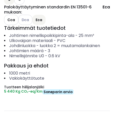
Palokäyttäytyminen standardin EN 13501-6
Eca
mukaan
:
Katso käytettävissä olevat vaihtoehdot
Cca
Dca
Eca
Tärkeimmät tuotetiedot
Johtimen nimellispoikkipinta-ala
-
25
mm²
Ulkovaipan materiaali
-
PVC
Johdinluokka
-
luokka 2 = muutamalankainen
Johtimien määrä
-
3
Nimellisjännite U0
-
0.6
kV
Pakkaus ja ehdot
1000
metri
Vakiokäyttötuote
Tuotteen hiilijalanjälki
5 440 Kg CO₂-eq/Km
Soneparin arvio