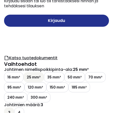
Kirjaudu sisään tai luo tili tarkistaaksesi hinnan ja
tehdäksesi tilauksen
Kirjaudu
Katso tuotedokumentit
Vaihtoehdot
Johtimen nimellispoikkipinta-ala
:
25 mm²
16 mm²
25 mm²
35 mm²
50 mm²
70 mm²
95 mm²
120 mm²
150 mm²
185 mm²
240 mm²
300 mm²
Johtimien määrä
:
3
3
4