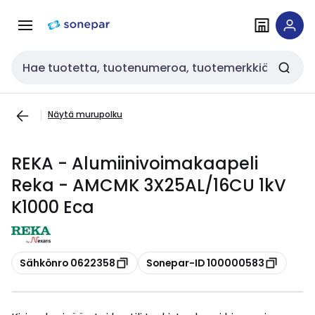
Siirry
Siirry
navigointiin
sisältöön
Haku
Näytä murupolku
REKA - Alumiinivoimakaapeli
Reka - AMCMK 3X25AL/16CU 1kV
K1000 Eca
Kopioi
Kopioi
Sähkönro 0622358
Sonepar-ID 100000583