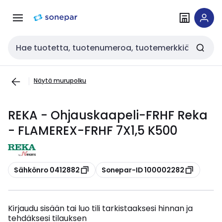
Siirry
Siirry
navigointiin
sisältöön
Haku
Näytä murupolku
REKA - Ohjauskaapeli-FRHF Reka
- FLAMEREX-FRHF 7X1,5 K500
Kopioi
Kopioi
Sähkönro 0412882
Sonepar-ID 100002282
Kirjaudu sisään tai luo tili tarkistaaksesi hinnan ja
tehdäksesi tilauksen