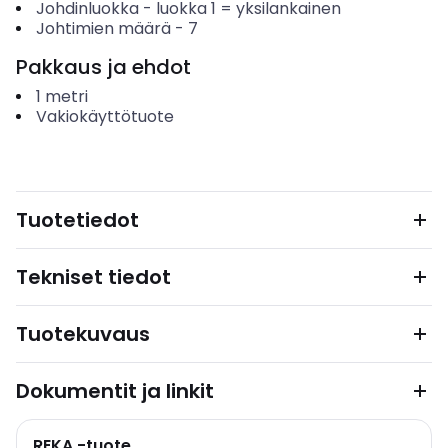
Johdinluokka
-
luokka 1 = yksilankainen
Johtimien määrä
-
7
Pakkaus ja ehdot
1
metri
Vakiokäyttötuote
Tuotetiedot
Tekniset tiedot
Tuotekuvaus
Dokumentit ja linkit
REKA -tuote