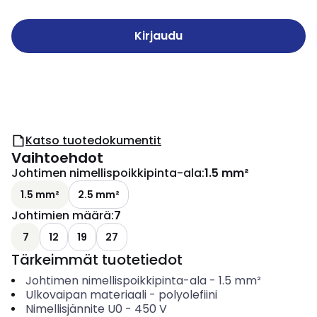
Kirjaudu
Katso tuotedokumentit
Vaihtoehdot
Johtimen nimellispoikkipinta-ala
:
1.5 mm²
1.5 mm²
2.5 mm²
Johtimien määrä
:
7
7
12
19
27
Tärkeimmät tuotetiedot
Johtimen nimellispoikkipinta-ala
-
1.5
mm²
Ulkovaipan materiaali
-
polyolefiini
Nimellisjännite U0
-
450
V