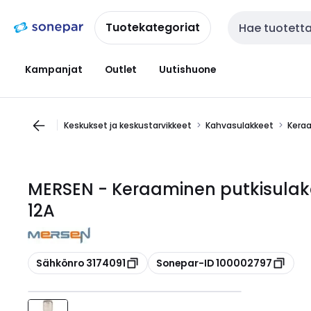
Siirry
Siirry
navigointiin
sisältöön
Tuotekategoriat
Haku
Kampanjat
Outlet
Uutishuone
Keskukset ja keskustarvikkeet
Kahvasulakkeet
Keraa
MERSEN - Keraaminen putkisulak
12A
Kopioi
Kopioi
Sähkönro 3174091
Sonepar-ID 100002797