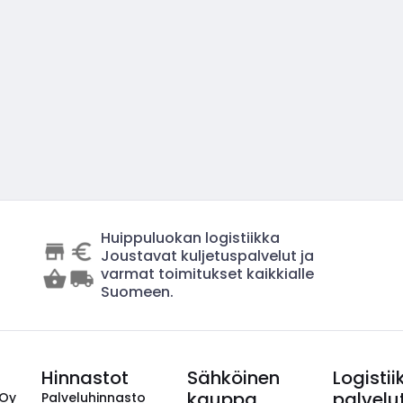
Huippuluokan logistiikka
Joustavat kuljetuspalvelut ja
varmat toimitukset kaikkialle
Suomeen.
Hinnastot
Sähköinen
Logistii
kauppa
palvelu
 Oy
Palveluhinnasto