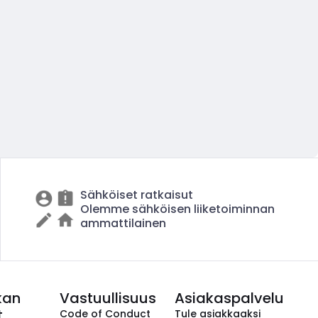
Sähköiset ratkaisut
Olemme sähköisen liiketoiminnan
ammattilainen
kan
Vastuullisuus
Asiakaspalvelu
t
Code of Conduct
Tule asiakkaaksi