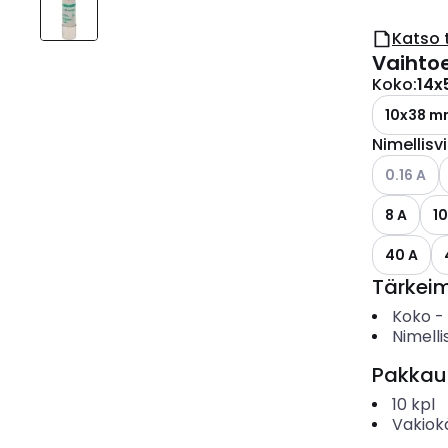
Katso 
Vaihto
Koko
:
14x
10x38 m
Nimellisv
Katso käyt
0.16 A
8 A
10
40 A
Tärkei
Koko
-
Nimelli
Pakkau
10
kpl
Vakiok