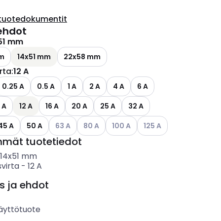
tuotedokumentit
ehdot
51 mm
m
14x51 mm
22x58 mm
irta
:
12 A
ettävissä olevat vaihtoehdot
0.25 A
0.5 A
1 A
2 A
4 A
6 A
 A
12 A
16 A
20 A
25 A
32 A
Katso käytettävissä olevat vaihtoehdot
Katso käytettävissä olevat vaihtoehdot
Katso käytettävissä olevat vaiht
Katso käytettävissä ole
45 A
50 A
63 A
80 A
100 A
125 A
mmät tuotetiedot
14x51 mm
svirta
-
12
A
s ja ehdot
äyttötuote