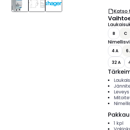
Katso 
Vaihto
Laukaisu
B
C
Nimellisv
4 A
6
32 A
Tärkei
Laukai
Jännit
Leveys
Mitoite
Nimelli
Pakkau
1
kpl
Vakiok