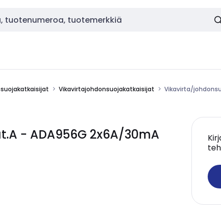
nsuojakatkaisijat
Vikavirtajohdonsuojakatkaisijat
Vikavirta/johdon
at.A - ADA956G 2x6A/30mA
Kir
teh