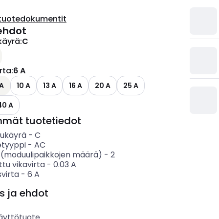
tuotedokumentit
ehdot
käyrä
:
C
irta
:
6 A
 A
10 A
13 A
16 A
20 A
25 A
40 A
mmät tuotetiedot
sukäyrä
-
C
etyyppi
-
AC
 (moduulipaikkojen määrä)
-
2
ttu vikavirta
-
0.03
A
svirta
-
6
A
s ja ehdot
äyttötuote