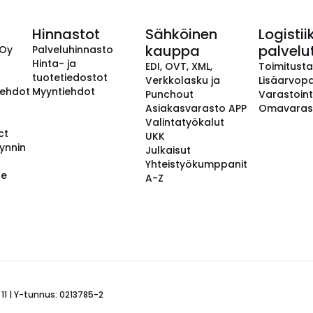
Hinnastot
Sähköinen
Logistii
kauppa
palvelu
 Oy
Palveluhinnasto
Hinta- ja
EDI, OVT, XML,
Toimitust
tuotetiedostot
Verkkolasku ja
Lisäarvopa
aehdot
Myyntiehdot
Punchout
Varastoint
Asiakasvarasto APP
Omavaras
Valintatyökalut
ct
UKK
ynnin
Julkaisut
Yhteistyökumppanit
se
A-Z
 11 | Y-tunnus: 0213785-2