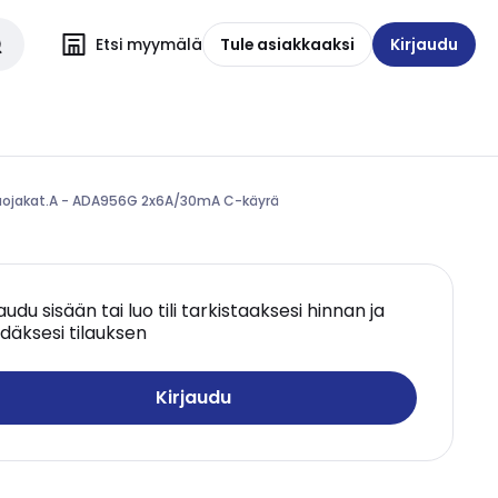
Etsi myymälä
Tule asiakkaaksi
Kirjaudu
suojakat.A - ADA956G 2x6A/30mA C-käyrä
jaudu sisään tai luo tili tarkistaaksesi hinnan ja
däksesi tilauksen
Kirjaudu