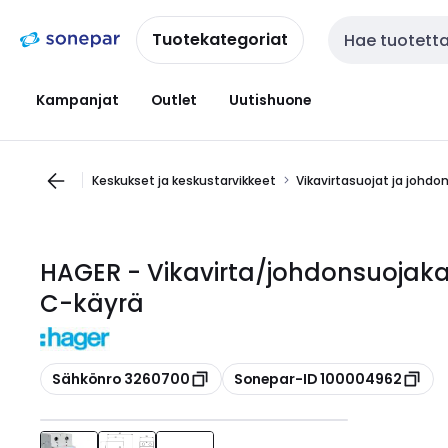
Siirry
Siirry
navigointiin
sisältöön
Tuotekategoriat
Haku
Kampanjat
Outlet
Uutishuone
Keskukset ja keskustarvikkeet
Vikavirtasuojat ja johdo
HAGER - Vikavirta/johdonsuojak
C-käyrä
Kopioi
Kopioi
Sähkönro 3260700
Sonepar-ID 100004962