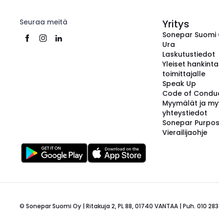
Seuraa meitä
Yritys
Sonepar Suomi
Ura
Laskutustiedot
Yleiset hankint
toimittajalle
Speak Up
Code of Condu
Myymälät ja my
yhteystiedot
Sonepar Purpo
Vierailijaohje
© Sonepar Suomi Oy | Ritakuja 2, PL 88, 01740 VANTAA | Puh. 010 283