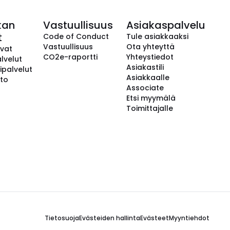
kan
Vastuullisuus
Asiakaspalvelu
t
Code of Conduct
Tule asiakkaaksi
Vastuullisuus
Ota yhteyttä
avat
CO2e-raportti
Yhteystiedot
lvelut
Asiakastili
ipalvelut
Asiakkaalle
to
Associate
Etsi myymälä
Toimittajalle
Tietosuoja
Evästeiden hallinta
Evästeet
Myyntiehdot