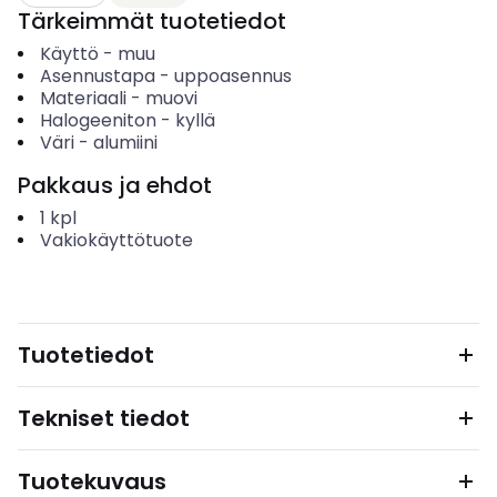
Tärkeimmät tuotetiedot
Käyttö
-
muu
Asennustapa
-
uppoasennus
Materiaali
-
muovi
Halogeeniton
-
kyllä
Väri
-
alumiini
Pakkaus ja ehdot
1
kpl
Vakiokäyttötuote
Tuotetiedot
Tekniset tiedot
Tuotekuvaus