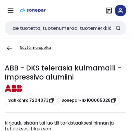
Siirry
Siirry
navigointiin
sisältöön
Haku
Näytä murupolku
ABB - DKS telerasia kulmamalli -
Impressivo alumiini
Kopioi
Kopioi
Sähkönro 7204073
Sonepar-ID 100005028
Kirjaudu sisään tai luo tili tarkistaaksesi hinnan ja
tehdäksesi tilauksen