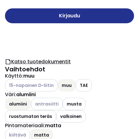
Kirjaudu
Katso tuotedokumentit
Vaihtoehdot
Käyttö
:
muu
Katso käytettävissä olevat vaihtoehdot
15-napainen D-liitin
muu
TAE
Väri
:
alumiini
Katso käytettävissä olevat vaihtoehdot
alumiini
antrasiitti
musta
ruostumaton teräs
valkoinen
Pintamateriaali
:
matta
Katso käytettävissä olevat vaihtoehdot
kiiltävä
matta