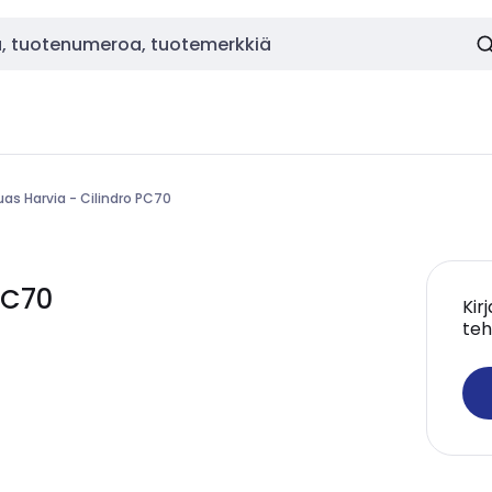
uas Harvia - Cilindro PC70
PC70
Kir
teh