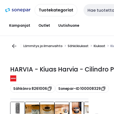
Siirry
Siirry
navigointiin
sisältöön
Tuotekategoriat
Haku
Kampanjat
Outlet
Uutishuone
Lämmitys ja ilmanvaihto
Sähkökiukaat
Kiukaat
Ki
HARVIA - Kiuas Harvia - Cilindro 
Kopioi
Kopioi
Sähkönro 8261006
Sonepar-ID 100008329