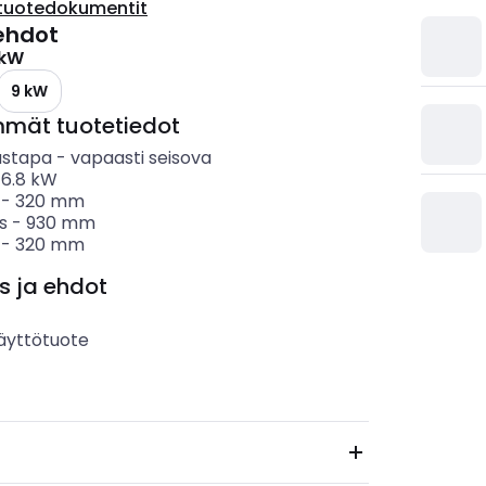
tuotedokumentit
ehdot
 kW
9 kW
mmät tuotetiedot
ustapa
-
vapaasti seisova
-
6.8
kW
-
320
mm
s
-
930
mm
-
320
mm
s ja ehdot
äyttötuote