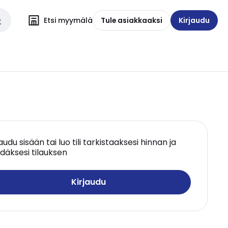
Etsi myymälä
Tule asiakkaaksi
Kirjaudu
jaudu sisään tai luo tili tarkistaaksesi hinnan ja
däksesi tilauksen
Kirjaudu