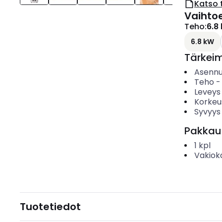
Katso 
Vaihto
Teho
:
6.8
6.8 kW
Tärkei
Asenn
Teho
Leveys
Korkeu
Syvyys
Pakkau
1
kpl
Vakiok
Tuotetiedot