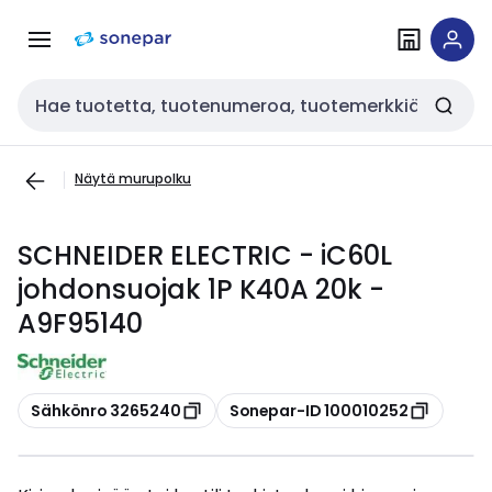
Siirry
Siirry
navigointiin
sisältöön
Haku
Näytä murupolku
SCHNEIDER ELECTRIC - iC60L
johdonsuojak 1P K40A 20k -
A9F95140
Kopioi
Kopioi
Sähkönro 3265240
Sonepar-ID 100010252