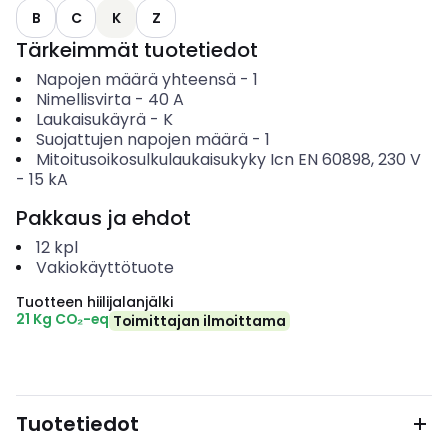
B
C
K
Z
Tärkeimmät tuotetiedot
Napojen määrä yhteensä
-
1
Nimellisvirta
-
40
A
Laukaisukäyrä
-
K
Suojattujen napojen määrä
-
1
Mitoitusoikosulkulaukaisukyky Icn EN 60898, 230 V
-
15
kA
Pakkaus ja ehdot
12
kpl
Vakiokäyttötuote
Tuotteen hiilijalanjälki
21 Kg CO₂-eq
Toimittajan ilmoittama
Tuotetiedot