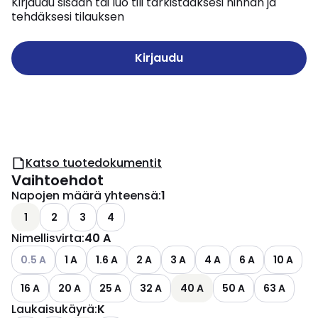
Kirjaudu sisään tai luo tili tarkistaaksesi hinnan ja
tehdäksesi tilauksen
Kirjaudu
Katso tuotedokumentit
Vaihtoehdot
Napojen määrä yhteensä
:
1
1
2
3
4
Nimellisvirta
:
40 A
Katso käytettävissä olevat vaihtoehdot
0.5 A
1 A
1.6 A
2 A
3 A
4 A
6 A
10 A
16 A
20 A
25 A
32 A
40 A
50 A
63 A
Laukaisukäyrä
:
K