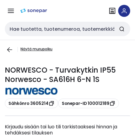
Siirry
Siirry
navigointiin
sisältöön
Haku
Näytä murupolku
NORWESCO - Turvakytkin IP55
Norwesco - SA616H 6-N 1S
Kopioi
Kopioi
Sähkönro 3605214
Sonepar-ID 100012189
Kirjaudu sisään tai luo tili tarkistaaksesi hinnan ja
tehdäksesi tilauksen