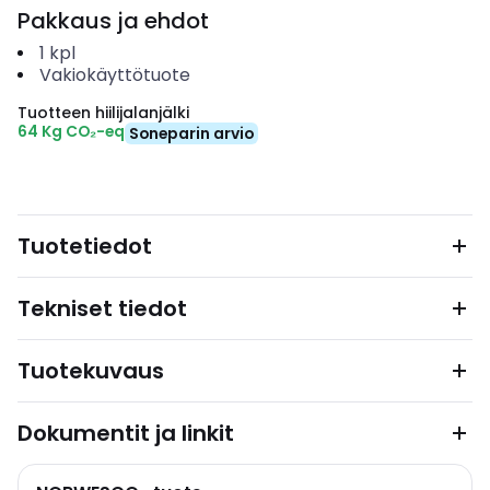
Pakkaus ja ehdot
1
kpl
Vakiokäyttötuote
Tuotteen hiilijalanjälki
64 Kg CO₂-eq
Soneparin arvio
Tuotetiedot
Tekniset tiedot
Tuotekuvaus
Dokumentit ja linkit