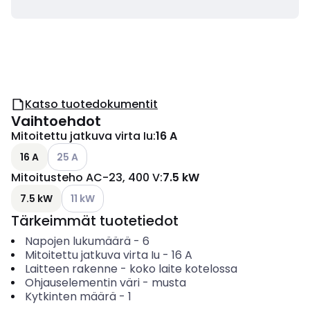
Katso tuotedokumentit
Vaihtoehdot
Mitoitettu jatkuva virta Iu
:
16 A
Katso käytettävissä olevat vaihtoehdot
16 A
25 A
Mitoitusteho AC-23, 400 V
:
7.5 kW
Katso käytettävissä olevat vaihtoehdot
7.5 kW
11 kW
Tärkeimmät tuotetiedot
Napojen lukumäärä
-
6
Mitoitettu jatkuva virta Iu
-
16
A
Laitteen rakenne
-
koko laite kotelossa
Ohjauselementin väri
-
musta
Kytkinten määrä
-
1