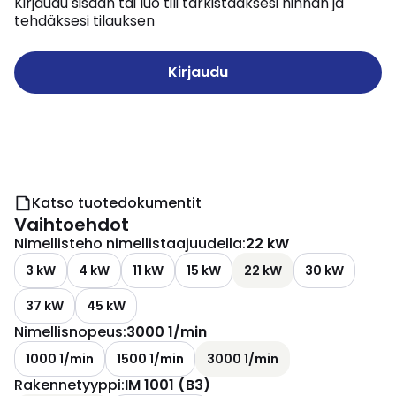
Kirjaudu sisään tai luo tili tarkistaaksesi hinnan ja
tehdäksesi tilauksen
Kirjaudu
Katso tuotedokumentit
Vaihtoehdot
Nimellisteho nimellistaajuudella
:
22 kW
3 kW
4 kW
11 kW
15 kW
22 kW
30 kW
37 kW
45 kW
Nimellisnopeus
:
3000 1/min
1000 1/min
1500 1/min
3000 1/min
Rakennetyyppi
:
IM 1001 (B3)