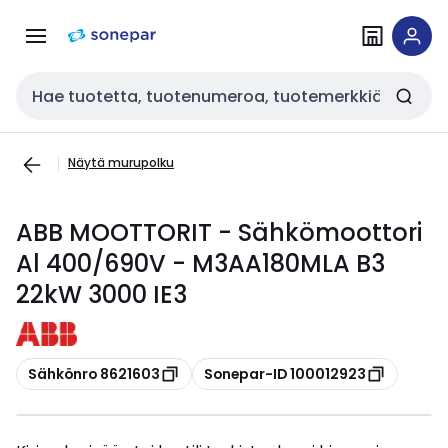
Siirry
Siirry
navigointiin
sisältöön
Haku
Näytä murupolku
ABB MOOTTORIT - Sähkömoottori
Al 400/690V - M3AA180MLA B3
22kW 3000 IE3
Kopioi
Kopioi
Sähkönro 8621603
Sonepar-ID 100012923