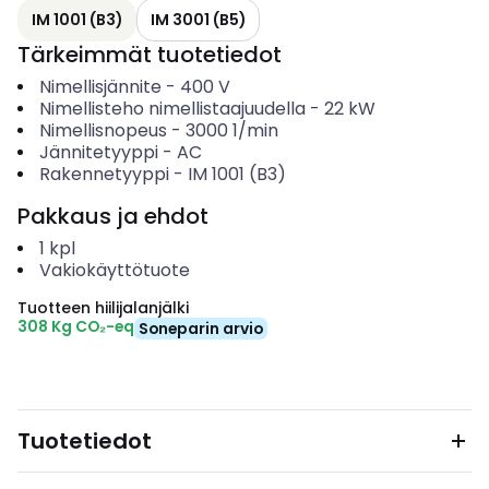
IM 1001 (B3)
IM 3001 (B5)
Tärkeimmät tuotetiedot
Nimellisjännite
-
400
V
Nimellisteho nimellistaajuudella
-
22
kW
Nimellisnopeus
-
3000
1/min
Jännitetyyppi
-
AC
Rakennetyyppi
-
IM 1001 (B3)
Pakkaus ja ehdot
1
kpl
Vakiokäyttötuote
Tuotteen hiilijalanjälki
308 Kg CO₂-eq
Soneparin arvio
Tuotetiedot