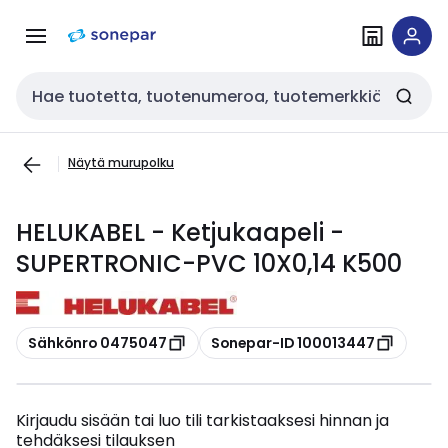
Siirry
Siirry
navigointiin
sisältöön
Haku
Näytä murupolku
HELUKABEL - Ketjukaapeli -
SUPERTRONIC-PVC 10X0,14 K500
Kopioi
Kopioi
Sähkönro 0475047
Sonepar-ID 100013447
Kirjaudu sisään tai luo tili tarkistaaksesi hinnan ja
tehdäksesi tilauksen