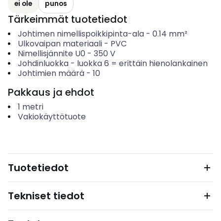
ei ole
punos
Tärkeimmät tuotetiedot
Johtimen nimellispoikkipinta-ala
-
0.14
mm²
Ulkovaipan materiaali
-
PVC
Nimellisjännite U0
-
350
V
Johdinluokka
-
luokka 6 = erittäin hienolankainen
Johtimien määrä
-
10
Pakkaus ja ehdot
1
metri
Vakiokäyttötuote
Tuotetiedot
Tekniset tiedot