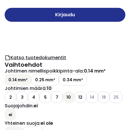
Kirjaudu
Katso tuotedokumentit
Vaihtoehdot
Johtimen nimellispoikkipinta-ala
:
0.14 mm²
0.14 mm²
0.25 mm²
0.34 mm²
Johtimien määrä
:
10
Katso käytettävissä 
Katso käytettäv
Katso käy
2
3
4
5
7
10
12
14
18
25
Suojajohdin
:
ei
ei
Yhteinen suoja
:
ei ole