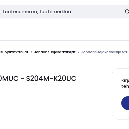
nsuojakatkaisijat
Johdonsuojakatkaisijat
Johdonsuojakatkaisija S
200MUC - S204M-K20UC
Kir
teh