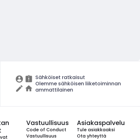
Sähköiset ratkaisut
Olemme sähköisen liiketoiminnan
ammattilainen
kan
Vastuullisuus
Asiakaspalvelu
t
Code of Conduct
Tule asiakkaaksi
Vastuullisuus
Ota yhteyttä
avat