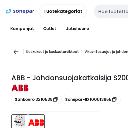
Siirry
Siirry
navigointiin
sisältöön
Tuotekategoriat
Haku
Kampanjat
Outlet
Uutishuone
Keskukset ja keskustarvikkeet
Vikavirtasuojat ja johdo
ABB - Johdonsuojakatkaisija S
Kopioi
Kopioi
Sähkönro 3210538
Sonepar-ID 100013655