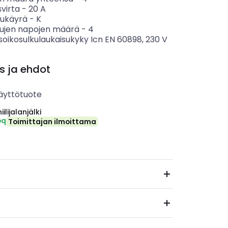
svirta
-
20
A
sukäyrä
-
K
tujen napojen määrä
-
4
soikosulkulaukaisukyky Icn EN 60898, 230 V
s ja ehdot
äyttötuote
ilijalanjälki
eq
Toimittajan ilmoittama