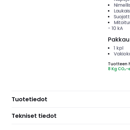
Nimelli
Laukai
Suojat
Mitoitu
-
10
kA
Pakkau
1
kpl
Vakiok
Tuotteen hi
8 Kg CO₂-
Tuotetiedot
Tekniset tiedot