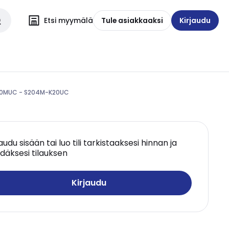
Etsi myymälä
Tule asiakkaaksi
Kirjaudu
200MUC - S204M-K20UC
jaudu sisään tai luo tili tarkistaaksesi hinnan ja
däksesi tilauksen
Kirjaudu