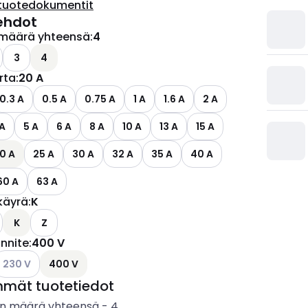
tuotedokumentit
ehdot
määrä yhteensä
:
4
ettävissä olevat vaihtoehdot
3
4
irta
:
20 A
0.3 A
0.5 A
0.75 A
1 A
1.6 A
2 A
 A
5 A
6 A
8 A
10 A
13 A
15 A
0 A
25 A
30 A
32 A
35 A
40 A
60 A
63 A
käyrä
:
K
K
Z
ännite
:
400 V
ettävissä olevat vaihtoehdot
atso käytettävissä olevat vaihtoehdot
230 V
400 V
mmät tuotetiedot
n määrä yhteensä
-
4