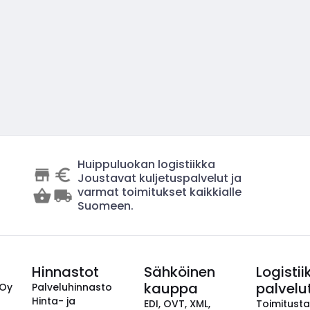
Huippuluokan logistiikka
Joustavat kuljetuspalvelut ja
varmat toimitukset kaikkialle
Suomeen.
Hinnastot
Sähköinen
Logistii
kauppa
palvelu
 Oy
Palveluhinnasto
Hinta- ja
EDI, OVT, XML,
Toimitust