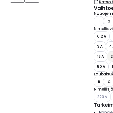
Katso 
Vaihto
Napojen 
Katso käyt
1
2
Nimellisv
0.2 A
3 A
4
16 A
2
50 A
Laukaisu
B
C
Nimellisj
Katso käyt
K
220 V
Tärkei
Napoje