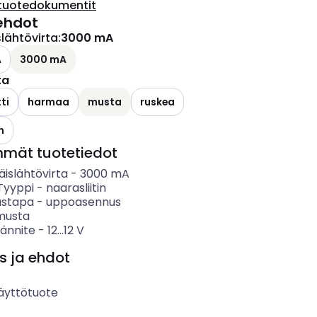
tuotedokumentit
ehdot
lähtövirta
:
3000 mA
A
3000 mA
ta
ti
harmaa
musta
ruskea
n
mmät tuotetiedot
islähtövirta
-
3000
mA
 Tyyppi
-
naarasliitin
ustapa
-
uppoasennus
musta
jännite
-
12...12
V
s ja ehdot
äyttötuote