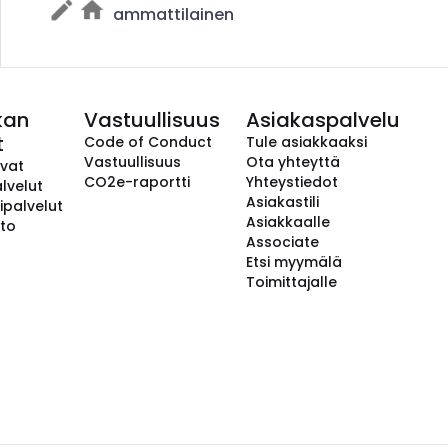
ammattilainen
kan
Vastuullisuus
Asiakaspalvelu
t
Code of Conduct
Tule asiakkaaksi
Vastuullisuus
Ota yhteyttä
avat
CO2e-raportti
Yhteystiedot
lvelut
Asiakastili
ipalvelut
Asiakkaalle
to
Associate
Etsi myymälä
Toimittajalle