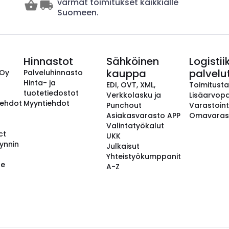
varmat toimitukset kaikkialle
Suomeen.
Hinnastot
Sähköinen
Logistii
kauppa
palvelu
 Oy
Palveluhinnasto
Hinta- ja
EDI, OVT, XML,
Toimitust
tuotetiedostot
Verkkolasku ja
Lisäarvopa
aehdot
Myyntiehdot
Punchout
Varastoint
Asiakasvarasto APP
Omavaras
Valintatyökalut
ct
UKK
ynnin
Julkaisut
Yhteistyökumppanit
se
A-Z