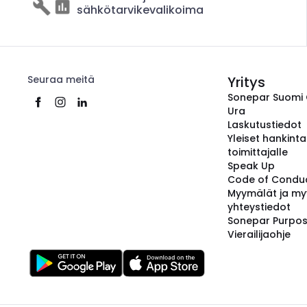
sähkötarvikevalikoima
Seuraa meitä
Yritys
Sonepar Suomi
Ura
Laskutustiedot
Yleiset hankint
toimittajalle
Speak Up
Code of Condu
Myymälät ja my
yhteystiedot
Sonepar Purpo
Vierailijaohje