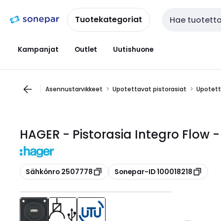
Siirry
Siirry
navigointiin
sisältöön
Tuotekategoriat
Haku
Kampanjat
Outlet
Uutishuone
Asennustarvikkeet
Upotettavat pistorasiat
Upotetta
HAGER - Pistorasia Integro Flow
Kopioi
Kopioi
Sähkönro 2507778
Sonepar-ID 100018218