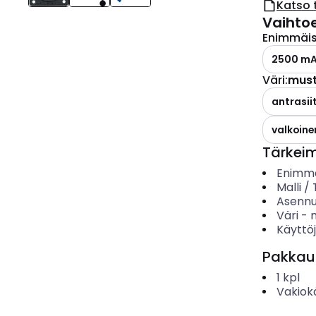
Katso 
Vaihto
Enimmäis
2500 m
Väri
:
mus
antrasiit
valkoine
Tärkei
Enimmä
Malli /
Asenn
Väri
-
Käyttö
Pakkau
1
kpl
Vakiok