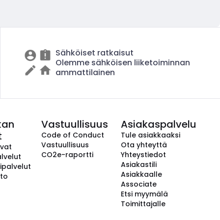
Sähköiset ratkaisut
Olemme sähköisen liiketoiminnan
ammattilainen
kan
Vastuullisuus
Asiakaspalvelu
t
Code of Conduct
Tule asiakkaaksi
Vastuullisuus
Ota yhteyttä
avat
CO2e-raportti
Yhteystiedot
lvelut
Asiakastili
ipalvelut
Asiakkaalle
to
Associate
Etsi myymälä
Toimittajalle