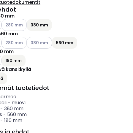
tuotedokumentit
ehdot
80 mm
ettävissä olevat vaihtoehdot
Katso käytettävissä olevat vaihtoehdot
280 mm
380 mm
560 mm
ettävissä olevat vaihtoehdot
Katso käytettävissä olevat vaihtoehdot
Katso käytettävissä olevat vaihtoehdot
280 mm
380 mm
560 mm
80 mm
ettävissä olevat vaihtoehdot
180 mm
vä kansi
:
kyllä
lä
mmät tuotetiedot
harmaa
ali
-
muovi
-
380
mm
s
-
560
mm
-
180
mm
s ja ehdot