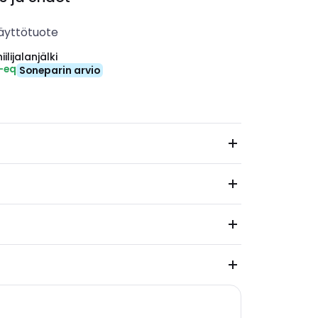
äyttötuote
ilijalanjälki
₂-eq
Soneparin arvio