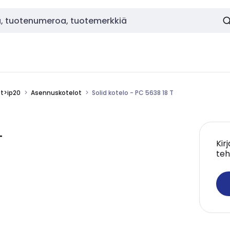
ot>ip20
Asennuskotelot
Solid kotelo - PC 5638 18 T
T
Kir
teh