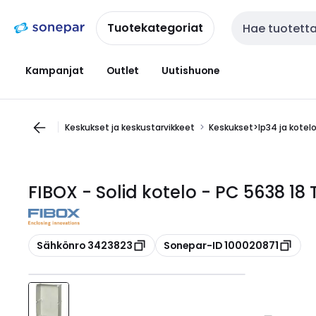
Siirry
Siirry
navigointiin
sisältöön
Tuotekategoriat
Haku
Kampanjat
Outlet
Uutishuone
Keskukset ja keskustarvikkeet
Keskukset>Ip34 ja kotel
FIBOX - Solid kotelo - PC 5638 18 
Kopioi
Kopioi
Sähkönro 3423823
Sonepar-ID 100020871