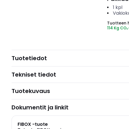
1
kpl
Vakiok
Tuotteen hi
114 Kg CO
Tuotetiedot
Tekniset tiedot
Tuotekuvaus
Dokumentit ja linkit
FIBOX -tuote