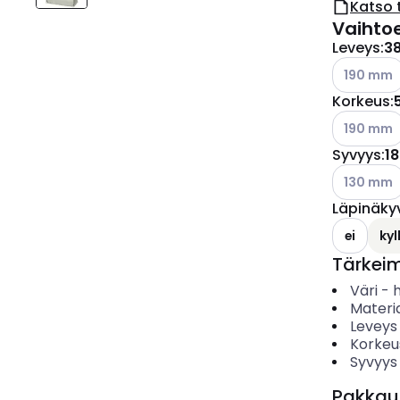
Katso 
Vaihto
Leveys
:
3
Katso käyt
190 mm
Korkeus
:
Katso käyt
190 mm
Syvyys
:
1
Katso käyt
130 mm
Läpinäky
ei
kyl
Tärkei
Väri
-
Materia
Leveys
Korkeu
Syvyys
Pakkau