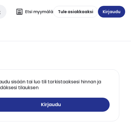
Etsi myymälä
Tule asiakkaaksi
Kirjaudu
jaudu sisään tai luo tili tarkistaaksesi hinnan ja
däksesi tilauksen
Kirjaudu