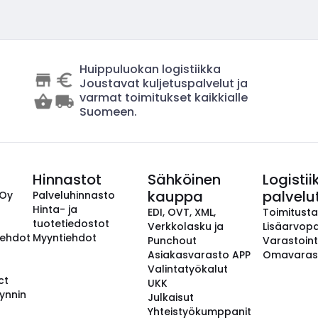
Huippuluokan logistiikka
Joustavat kuljetuspalvelut ja
varmat toimitukset kaikkialle
Suomeen.
Hinnastot
Sähköinen
Logistii
kauppa
palvelu
 Oy
Palveluhinnasto
Hinta- ja
EDI, OVT, XML,
Toimitust
tuotetiedostot
Verkkolasku ja
Lisäarvopa
aehdot
Myyntiehdot
Punchout
Varastoint
Asiakasvarasto APP
Omavaras
Valintatyökalut
ct
UKK
ynnin
Julkaisut
Yhteistyökumppanit