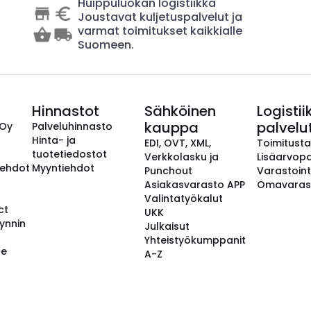
Huippuluokan logistiikka
Joustavat kuljetuspalvelut ja
varmat toimitukset kaikkialle
Suomeen.
Hinnastot
Sähköinen
Logistii
kauppa
palvelu
 Oy
Palveluhinnasto
Hinta- ja
EDI, OVT, XML,
Toimitust
tuotetiedostot
Verkkolasku ja
Lisäarvopa
aehdot
Myyntiehdot
Punchout
Varastoint
Asiakasvarasto APP
Omavaras
Valintatyökalut
ct
UKK
ynnin
Julkaisut
Yhteistyökumppanit
se
A-Z