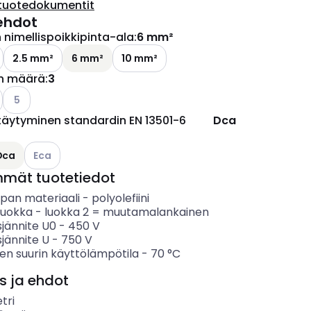
tuotedokumentit
ehdot
nimellispoikkipinta-ala
:
6 mm²
2.5 mm²
6 mm²
10 mm²
n määrä
:
3
o käytettävissä olevat vaihtoehdot
Katso käytettävissä olevat vaihtoehdot
5
täytyminen standardin EN 13501-6
Dca
ettävissä olevat vaihtoehdot
Katso käytettävissä olevat vaihtoehdot
Dca
Eca
mmät tuotetiedot
ipan materiaali
-
polyolefiini
luokka
-
luokka 2 = muutamalankainen
sjännite U0
-
450
V
sjännite U
-
750
V
en suurin käyttölämpötila
-
70
°C
s ja ehdot
tri