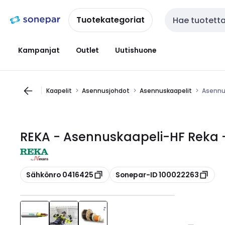
Siirry
Siirry
navigointiin
sisältöön
Tuotekategoriat
Haku
Kampanjat
Outlet
Uutishuone
Kaapelit
Asennusjohdot
Asennuskaapelit
Asennu
REKA - Asennuskaapeli-HF Reka 
Kopioi
Kopioi
Sähkönro 0416425
Sonepar-ID 100022263