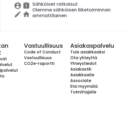
Sähköiset ratkaisut
Olemme sähköisen liiketoiminnan
ammattilainen
kan
Vastuullisuus
Asiakaspalvelu
t
Code of Conduct
Tule asiakkaaksi
Vastuullisuus
Ota yhteyttä
avat
CO2e-raportti
Yhteystiedot
lvelut
Asiakastili
ipalvelut
Asiakkaalle
to
Associate
Etsi myymälä
Toimittajalle