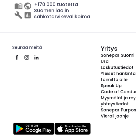
+170 000 tuotetta
Suomen laajin
sähkötarvikevalikoima
Seuraa meitä
Yritys
Sonepar Suomi
Ura
Laskutustiedot
Yleiset hankint
toimittajalle
Speak Up
Code of Condu
Myymälät ja my
yhteystiedot
Sonepar Purpo
Vierailijaohje