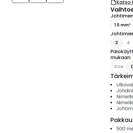
Katso 
Vaihto
Johtimen 
1.5 mm²
Johtimie
Kats
3
4
Palokäyt
mukaan
:
Katso käyt
Cca
Tärkei
Ulkova
Johdin
Nimelli
Nimelli
Johtim
Pakkau
500
me