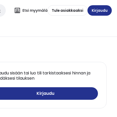
Etsi myymälä
Tule asiakkaaksi
Kirjaudu
jaudu sisään tai luo tili tarkistaaksesi hinnan ja
däksesi tilauksen
Kirjaudu