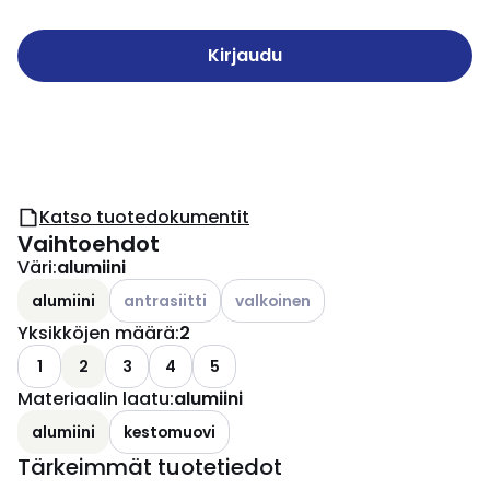
Kirjaudu
Katso tuotedokumentit
Vaihtoehdot
Väri
:
alumiini
Katso käytettävissä olevat vaihtoehdot
Katso käytettävissä olevat vaihto
alumiini
antrasiitti
valkoinen
Yksikköjen määrä
:
2
1
2
3
4
5
Materiaalin laatu
:
alumiini
alumiini
kestomuovi
Tärkeimmät tuotetiedot