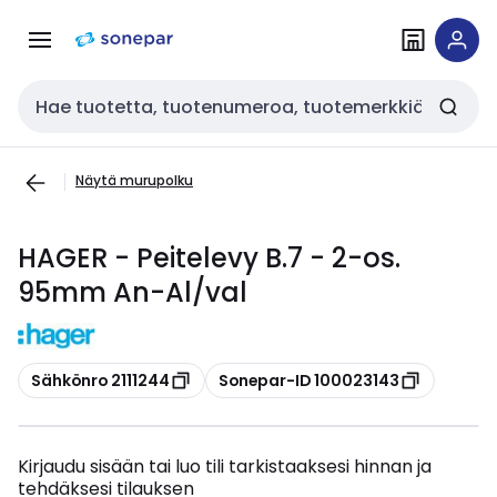
Siirry
Siirry
navigointiin
sisältöön
Haku
Näytä murupolku
HAGER - Peitelevy B.7 - 2-os.
95mm An-Al/val
Kopioi
Kopioi
Sähkönro 2111244
Sonepar-ID 100023143
Kirjaudu sisään tai luo tili tarkistaaksesi hinnan ja
tehdäksesi tilauksen