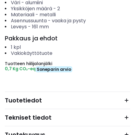
Väri
-
alumiini
Yksikköjen määrä
-
2
Materiaali
-
metalli
Asennussuunta
-
vaaka ja pysty
Leveys
-
161
mm
Pakkaus ja ehdot
1
kpl
Vakiokäyttötuote
Tuotteen hiilijalanjälki
0,7 Kg CO₂-eq
Soneparin arvio
Tuotetiedot
Tekniset tiedot
Tuotekuvaus