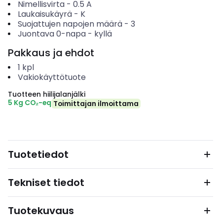
Nimellisvirta
-
0.5
A
Laukaisukäyrä
-
K
Suojattujen napojen määrä
-
3
Juontava 0-napa
-
kyllä
Pakkaus ja ehdot
1
kpl
Vakiokäyttötuote
Tuotteen hiilijalanjälki
5 Kg CO₂-eq
Toimittajan ilmoittama
Tuotetiedot
Tekniset tiedot
Tuotekuvaus