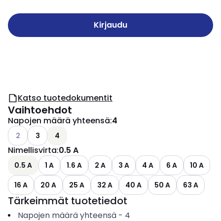
Kirjaudu
Katso tuotedokumentit
Vaihtoehdot
Napojen määrä yhteensä
:
4
Katso käytettävissä olevat vaihtoehdot
2
3
4
Nimellisvirta
:
0.5 A
0.5 A
1 A
1.6 A
2 A
3 A
4 A
6 A
10 A
16 A
20 A
25 A
32 A
40 A
50 A
63 A
Tärkeimmät tuotetiedot
Napojen määrä yhteensä
-
4