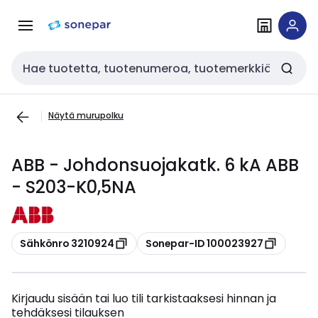
Siirry
Siirry
navigointiin
sisältöön
Haku
Näytä murupolku
ABB - Johdonsuojakatk. 6 kA ABB
- S203-K0,5NA
Kopioi
Kopioi
Sähkönro 3210924
Sonepar-ID 100023927
Kirjaudu sisään tai luo tili tarkistaaksesi hinnan ja
tehdäksesi tilauksen