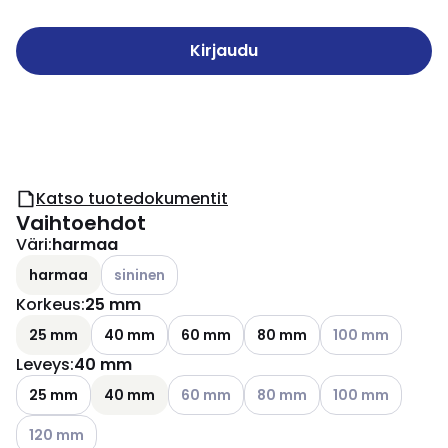
Kirjaudu
Katso tuotedokumentit
Vaihtoehdot
Väri
:
harmaa
Katso käytettävissä olevat vaihtoehdot
harmaa
sininen
Korkeus
:
25 mm
Katso käytettävis
25 mm
40 mm
60 mm
80 mm
100 mm
Leveys
:
40 mm
Katso käytettävissä olevat vaihtoehdot
Katso käytettävissä olevat v
Katso käytettävis
25 mm
40 mm
60 mm
80 mm
100 mm
Katso käytettävissä olevat vaihtoehdot
120 mm