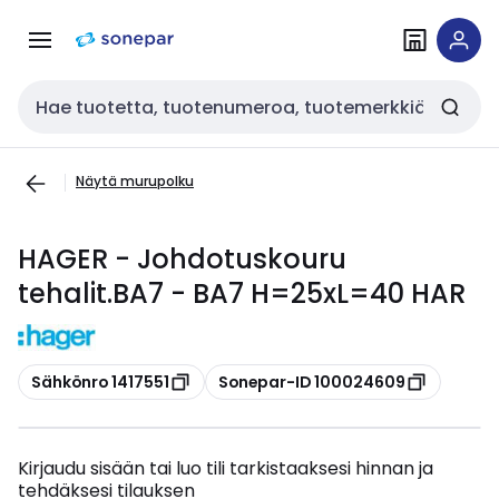
Siirry
Siirry
navigointiin
sisältöön
Haku
Näytä murupolku
HAGER - Johdotuskouru
tehalit.BA7 - BA7 H=25xL=40 HAR
Kopioi
Kopioi
Sähkönro 1417551
Sonepar-ID 100024609
Kirjaudu sisään tai luo tili tarkistaaksesi hinnan ja
tehdäksesi tilauksen