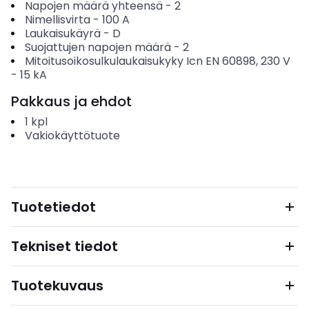
Napojen määrä yhteensä
-
2
Nimellisvirta
-
100
A
Laukaisukäyrä
-
D
Suojattujen napojen määrä
-
2
Mitoitusoikosulkulaukaisukyky Icn EN 60898, 230 V
-
15
kA
Pakkaus ja ehdot
1
kpl
Vakiokäyttötuote
Tuotetiedot
Tekniset tiedot
Tuotekuvaus