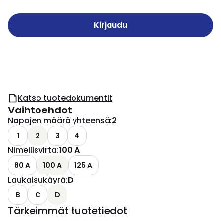
Kirjaudu
Katso tuotedokumentit
Vaihtoehdot
Napojen määrä yhteensä
:
2
1
2
3
4
Nimellisvirta
:
100 A
80 A
100 A
125 A
Laukaisukäyrä
:
D
B
C
D
Tärkeimmät tuotetiedot