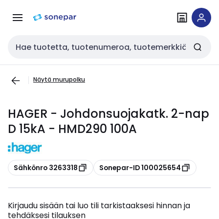
Siirry
Siirry
navigointiin
sisältöön
Haku
Näytä murupolku
HAGER - Johdonsuojakatk. 2-nap
D 15kA - HMD290 100A
Kopioi
Kopioi
Sähkönro 3263318
Sonepar-ID 100025654
Kirjaudu sisään tai luo tili tarkistaaksesi hinnan ja
tehdäksesi tilauksen