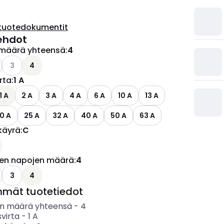
tuotedokumentit
ehdot
määrä yhteensä
:
4
ettävissä olevat vaihtoehdot
o käytettävissä olevat vaihtoehdot
Katso käytettävissä olevat vaihtoehdot
3
4
irta
:
1 A
1 A
2 A
3 A
4 A
6 A
10 A
13 A
0 A
25 A
32 A
40 A
50 A
63 A
käyrä
:
C
ettävissä olevat vaihtoehdot
jen napojen määrä
:
4
ettävissä olevat vaihtoehdot
o käytettävissä olevat vaihtoehdot
3
4
mmät tuotetiedot
n määrä yhteensä
-
4
svirta
-
1
A