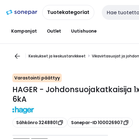
Siirry
Siirry
navigointiin
sisältöön
Tuotekategoriat
Haku
Kampanjat
Outlet
Uutishuone
Keskukset ja keskustarvikkeet
Vikavirtasuojat ja johdo
Varastointi päättyy
HAGER - Johdonsuojakatkaisija 1
6kA
Kopioi
Kopioi
Sähkönro 3248801
Sonepar-ID 100026907