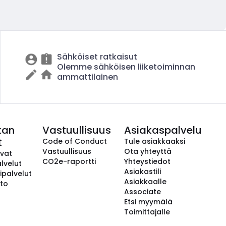
Sähköiset ratkaisut
Olemme sähköisen liiketoiminnan
ammattilainen
kan
Vastuullisuus
Asiakaspalvelu
t
Code of Conduct
Tule asiakkaaksi
Vastuullisuus
Ota yhteyttä
avat
CO2e-raportti
Yhteystiedot
lvelut
Asiakastili
ipalvelut
Asiakkaalle
to
Associate
Etsi myymälä
Toimittajalle