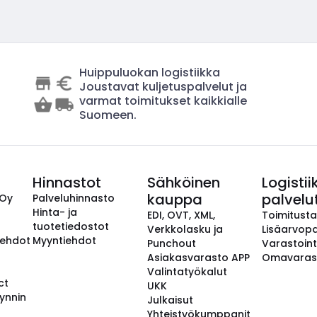
Huippuluokan logistiikka
Joustavat kuljetuspalvelut ja
varmat toimitukset kaikkialle
Suomeen.
Hinnastot
Sähköinen
Logistii
kauppa
palvelu
 Oy
Palveluhinnasto
Hinta- ja
EDI, OVT, XML,
Toimitust
tuotetiedostot
Verkkolasku ja
Lisäarvopa
aehdot
Myyntiehdot
Punchout
Varastoint
Asiakasvarasto APP
Omavaras
Valintatyökalut
ct
UKK
ynnin
Julkaisut
Yhteistyökumppanit