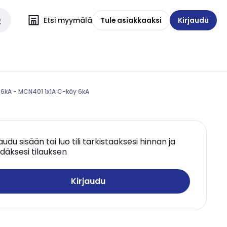
Etsi myymälä
Tule asiakkaaksi
Kirjaudu
 6kA - MCN401 1x1A C-käy 6kA
jaudu sisään tai luo tili tarkistaaksesi hinnan ja
däksesi tilauksen
Kirjaudu