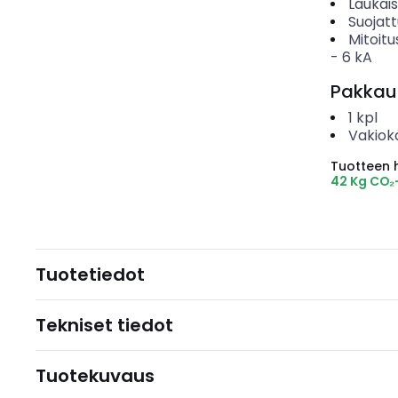
Laukai
Suojat
Mitoitu
-
6
kA
Pakkau
1
kpl
Vakiok
Tuotteen hi
42 Kg CO₂
Tuotetiedot
Tekniset tiedot
Tuotekuvaus