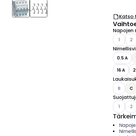
Katso 
Vaihto
Napojen 
Katso käyt
Kats
1
2
Nimellisv
0.5 A
16 A
2
Laukaisu
Katso käyt
B
C
Suojattu
Katso käyt
Kats
1
2
Tärkei
Napoje
Nimelli