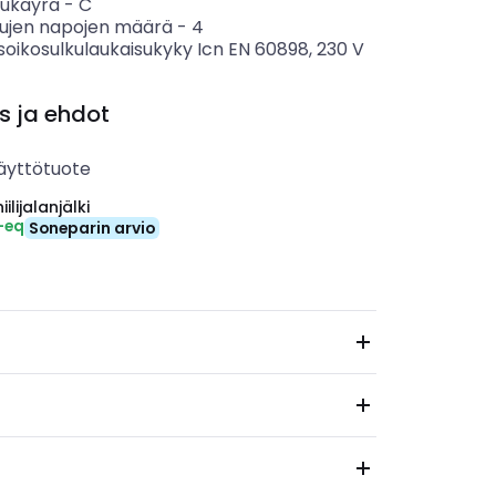
sukäyrä
-
C
tujen napojen määrä
-
4
soikosulkulaukaisukyky Icn EN 60898, 230 V
s ja ehdot
äyttötuote
ilijalanjälki
-eq
Soneparin arvio