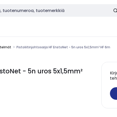
estelmät
Pistoliitinjohtosarja HF EnstoNet - 5n uros 5x1,5mm² HF 6m
EnstoNet - 5n uros 5x1,5mm²
Kir
teh