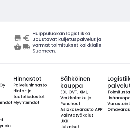
Huippuluokan logistiikka
Joustavat kuljetuspalvelut ja
varmat toimitukset kaikkialle
Suomeen.
Hinnastot
Sähköinen
Logistii
kauppa
palvelu
 Oy
Palveluhinnasto
Hinta- ja
EDI, OVT, XML,
Toimitust
tuotetiedostot
Verkkolasku ja
Lisäarvopa
aehdot
Myyntiehdot
Punchout
Varastoint
Asiakasvarasto APP
Omavaras
Valintatyökalut
ct
UKK
ynnin
Julkaisut