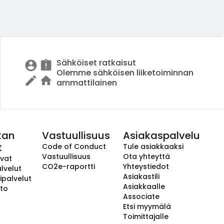
Sähköiset ratkaisut
Olemme sähköisen liiketoiminnan
ammattilainen
kan
Vastuullisuus
Asiakaspalvelu
t
Code of Conduct
Tule asiakkaaksi
Vastuullisuus
Ota yhteyttä
avat
CO2e-raportti
Yhteystiedot
lvelut
Asiakastili
ipalvelut
Asiakkaalle
to
Associate
Etsi myymälä
Toimittajalle