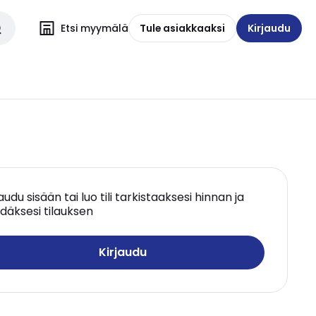
Etsi myymälä
Tule asiakkaaksi
Kirjaudu
jaudu sisään tai luo tili tarkistaaksesi hinnan ja
däksesi tilauksen
Kirjaudu