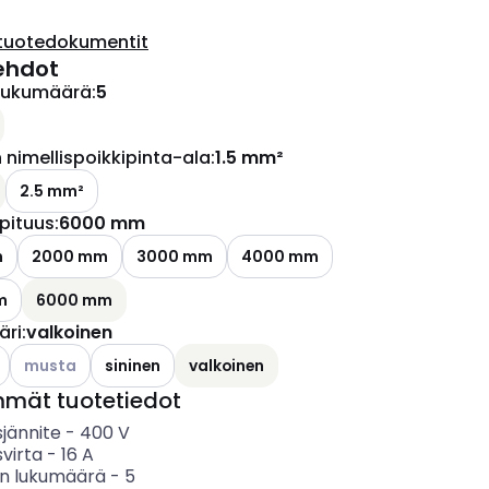
tuotedokumentit
ehdot
lukumäärä
:
5
nimellispoikkipinta-ala
:
1.5 mm²
2.5 mm²
pituus
:
6000 mm
m
2000 mm
3000 mm
4000 mm
m
6000 mm
äri
:
valkoinen
Katso käytettävissä olevat vaihtoehdot
musta
sininen
valkoinen
mmät tuotetiedot
sjännite
-
400
V
svirta
-
16
A
n lukumäärä
-
5