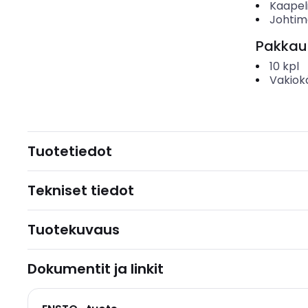
Kaapeli
Johtime
Pakkau
10
kpl
Vakiok
Tuotetiedot
Tekniset tiedot
Tuotekuvaus
Dokumentit ja linkit