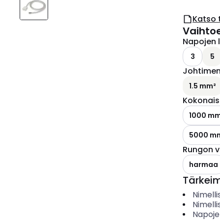
Katso 
Vaihto
Napojen 
3
5
Johtimen 
1.5 mm²
Kokonais
1000 m
5000 m
Rungon v
harmaa
Tärkei
Nimelli
Nimelli
Napoje