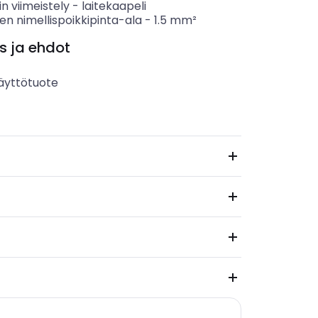
n viimeistely
-
laitekaapeli
n nimellispoikkipinta-ala
-
1.5
mm²
s ja ehdot
äyttötuote