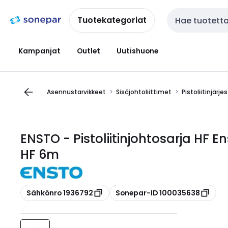
Siirry
Siirry
navigointiin
sisältöön
Tuotekategoriat
Haku
Kampanjat
Outlet
Uutishuone
Asennustarvikkeet
Sisäjohtoliittimet
Pistoliitinjärj
ENSTO - Pistoliitinjohtosarja HF 
HF 6m
Kopioi
Kopioi
Sähkönro 1936792
Sonepar-ID 100035638