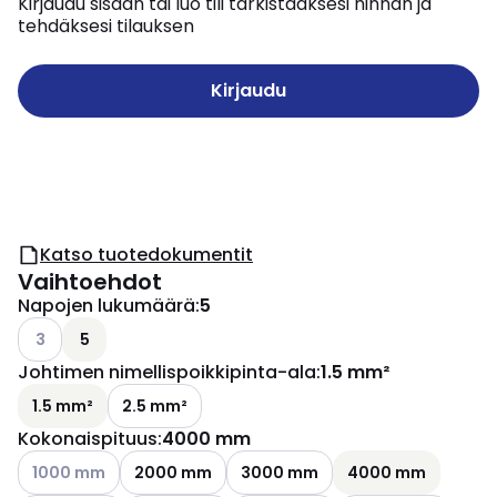
Kirjaudu sisään tai luo tili tarkistaaksesi hinnan ja
tehdäksesi tilauksen
Kirjaudu
Katso tuotedokumentit
Vaihtoehdot
Napojen lukumäärä
:
5
Katso käytettävissä olevat vaihtoehdot
3
5
Johtimen nimellispoikkipinta-ala
:
1.5 mm²
1.5 mm²
2.5 mm²
Kokonaispituus
:
4000 mm
Katso käytettävissä olevat vaihtoehdot
1000 mm
2000 mm
3000 mm
4000 mm