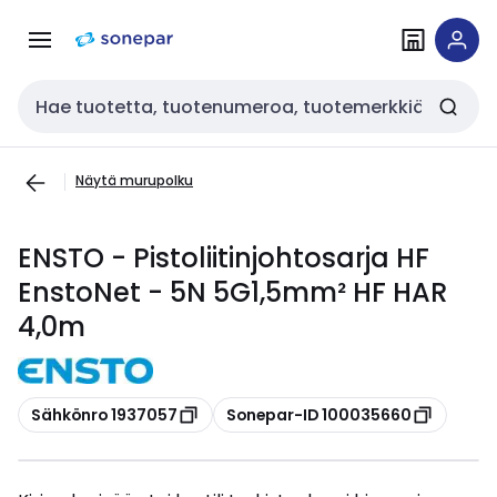
Siirry
Siirry
navigointiin
sisältöön
Haku
Näytä murupolku
ENSTO - Pistoliitinjohtosarja HF
EnstoNet - 5N 5G1,5mm² HF HAR
4,0m
Kopioi
Kopioi
Sähkönro 1937057
Sonepar-ID 100035660