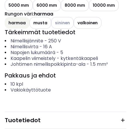
5000 mm
6000 mm
8000 mm
10000 mm
Rungon väri
:
harmaa
Katso käytettävissä olevat vaihtoehdo
harmaa
musta
sininen
valkoinen
Tärkeimmät tuotetiedot
Nimellisjännite
-
250
V
Nimellisvirta
-
16
A
Napojen lukumäärä
-
5
Kaapelin viimeistely
-
kytkentäkaapeli
Johtimen nimellispoikkipinta-ala
-
1.5
mm²
Pakkaus ja ehdot
10
kpl
Vakiokäyttötuote
Tuotetiedot