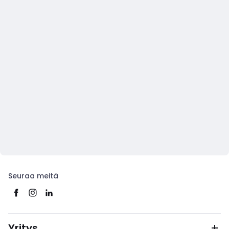
Seuraa meitä
Yritys