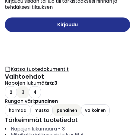
Kirjaudu sisään tai luo tili tarkistaaksesi hinnan ja
tehdäksesi tilauksen
Kirjaudu
Katso tuotedokumentit
Vaihtoehdot
Napojen lukumäärä
:
3
2
3
4
Rungon väri
:
punainen
harmaa
musta
punainen
valkoinen
Tärkeimmät tuotetiedot
Napojen lukumäärä
-
3
Mitoitettu jatkuva virta Iu
-
16
A