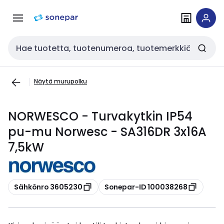
Siirry
Siirry
navigointiin
sisältöön
Haku
Näytä murupolku
NORWESCO - Turvakytkin IP54
pu-mu Norwesc - SA316DR 3x16A
7,5kW
Kopioi
Kopioi
Sähkönro 3605230
Sonepar-ID 100038268