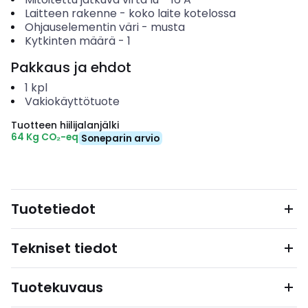
Laitteen rakenne
-
koko laite kotelossa
Ohjauselementin väri
-
musta
Kytkinten määrä
-
1
Pakkaus ja ehdot
1
kpl
Vakiokäyttötuote
Tuotteen hiilijalanjälki
64 Kg CO₂-eq
Soneparin arvio
Tuotetiedot
Tekniset tiedot
Tuotekuvaus