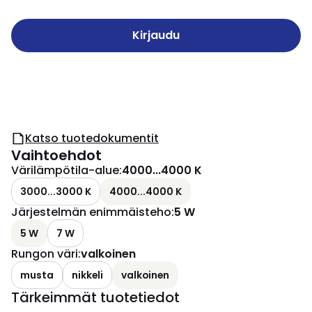
Kirjaudu
Katso tuotedokumentit
Vaihtoehdot
Värilämpötila-alue
:
4000...4000 K
3000...3000 K
4000...4000 K
Järjestelmän enimmäisteho
:
5 W
5 W
7 W
Rungon väri
:
valkoinen
musta
nikkeli
valkoinen
Tärkeimmät tuotetiedot