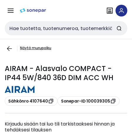
Siirry
Siirry
navigointiin
sisältöön
Haku
Näytä murupolku
AIRAM - Alasvalo COMPACT -
IP44 5W/840 36D DIM ACC WH
Kopioi
Kopioi
Sähkönro 4107640
Sonepar-ID 100039305
Kirjaudu sisään tai luo tili tarkistaaksesi hinnan ja
tehdäksesi tilauksen