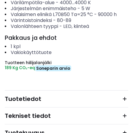
Värilämpötila-alue
-
4000...4000
K
Järjestelmän enimmäisteho
-
5
W
Valaisimen elinikä L70B50 Ta=25 °C
-
90000
h
Värintoistoindeksi
-
80-89
Valonlähteen tyyppi
-
LED, kiinteä
Pakkaus ja ehdot
1
kpl
Vakiokäyttötuote
Tuotteen hiilijalanjälki
189 Kg CO₂-eq
Soneparin arvio
Tuotetiedot
Tekniset tiedot
Tuotekuvaus