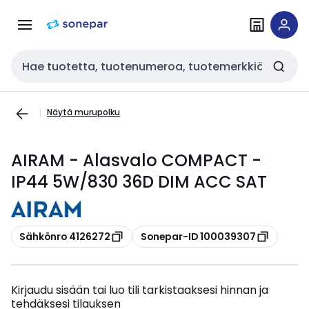
Siirry
Siirry
navigointiin
sisältöön
Haku
Näytä murupolku
AIRAM - Alasvalo COMPACT -
IP44 5W/830 36D DIM ACC SAT
Kopioi
Kopioi
Sähkönro 4126272
Sonepar-ID 100039307
Kirjaudu sisään tai luo tili tarkistaaksesi hinnan ja
tehdäksesi tilauksen