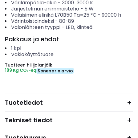
Värilämpötila-alue
-
3000...3000
K
Järjestelmän enimmäisteho
-
5
W
Valaisimen elinikä L70B50 Ta=25 °C
-
90000
h
Värintoistoindeksi
-
80-89
Valonlähteen tyyppi
-
LED, kiinteä
Pakkaus ja ehdot
1
kpl
Vakiokäyttötuote
Tuotteen hiilijalanjälki
189 Kg CO₂-eq
Soneparin arvio
Tuotetiedot
Tekniset tiedot
Tuotekuvaus