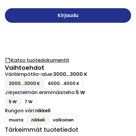
Kirjaudu
Katso tuotedokumentit
Vaihtoehdot
Värilämpötila-alue
:
3000...3000 K
3000...3000 K
4000...4000 K
Järjestelmän enimmäisteho
:
5 W
5 W
7 W
Rungon väri
:
nikkeli
musta
nikkeli
valkoinen
Tärkeimmät tuotetiedot