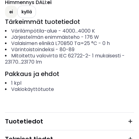
Himmennys DALI
:
ei
ei
kyllä
Tärkeimmät tuotetiedot
Värilämpötila-alue
-
4000...4000
K
Järjestelmän enimmäisteho
-
176
W
Valaisimen elinikä L70B50 Ta=25 °C
-
0
h
Värintoistoindeksi
-
80-89
Mitoitettu valovirta IEC 62722-2- 1 mukaisesti
-
23170...23170
lm
Pakkaus ja ehdot
1
kpl
Vakiokäyttötuote
Tuotetiedot