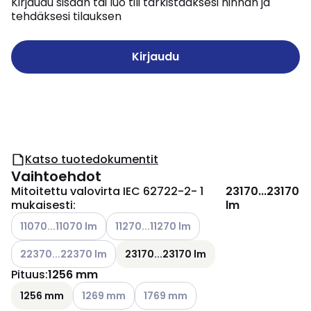
Kirjaudu sisään tai luo tili tarkistaaksesi hinnan ja
tehdäksesi tilauksen
Kirjaudu
Katso tuotedokumentit
Vaihtoehdot
Mitoitettu valovirta IEC 62722-2- 1
23170...23170
mukaisesti
:
lm
Katso käytettävissä olevat vaihtoehdot
Katso käytettävissä olevat vaihtoehdot
11070...11070 lm
11270...11270 lm
Katso käytettävissä olevat vaihtoehdot
22370...22370 lm
23170...23170 lm
Pituus
:
1256 mm
Katso käytettävissä olevat vaihtoehdot
Katso käytettävissä olevat vaihtoeh
1256 mm
1269 mm
1769 mm