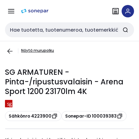
Siirry
Siirry
navigointiin
sisältöön
Haku
Näytä murupolku
SG ARMATUREN -
Pinta-/ripustusvalaisin - Arena
Sport 1200 23170lm 4K
Kopioi
Kopioi
Sähkönro 4223900
Sonepar-ID 100039383