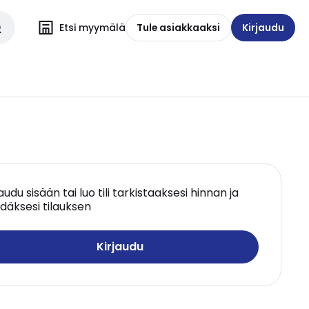
Etsi myymälä
Tule asiakkaaksi
Kirjaudu
jaudu sisään tai luo tili tarkistaaksesi hinnan ja
däksesi tilauksen
Kirjaudu