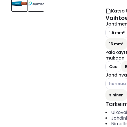
Katso 
Vaihto
Johtimen 
1.5 mm²
16 mm²
Palokäyt
mukaan
:
Cca
Johdinvä
Katso käyt
harmaa
sininen
Tärkei
Ulkova
Johdin
Nimelli