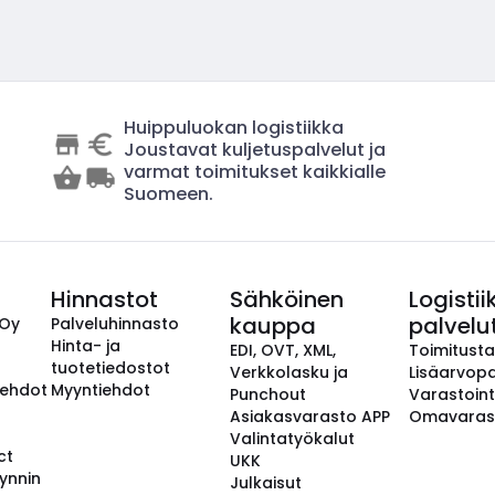
Huippuluokan logistiikka
Joustavat kuljetuspalvelut ja
varmat toimitukset kaikkialle
Suomeen.
Hinnastot
Sähköinen
Logistii
kauppa
palvelu
 Oy
Palveluhinnasto
Hinta- ja
EDI, OVT, XML,
Toimitust
tuotetiedostot
Verkkolasku ja
Lisäarvopa
aehdot
Myyntiehdot
Punchout
Varastoint
Asiakasvarasto APP
Omavaras
Valintatyökalut
ct
UKK
ynnin
Julkaisut