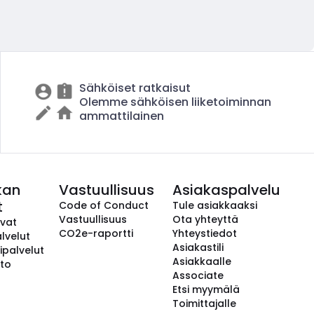
Sähköiset ratkaisut
Olemme sähköisen liiketoiminnan
ammattilainen
kan
Vastuullisuus
Asiakaspalvelu
t
Code of Conduct
Tule asiakkaaksi
Vastuullisuus
Ota yhteyttä
avat
CO2e-raportti
Yhteystiedot
lvelut
Asiakastili
ipalvelut
Asiakkaalle
to
Associate
Etsi myymälä
Toimittajalle