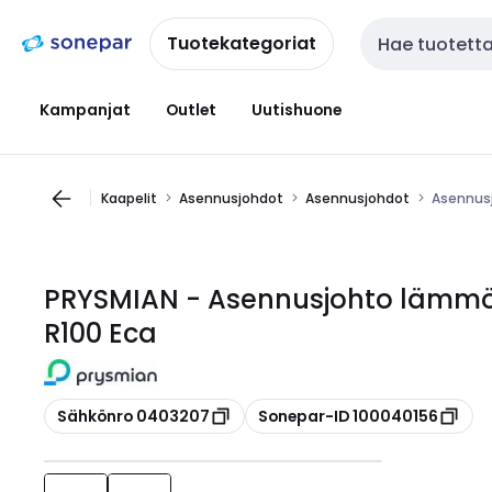
Siirry
Siirry
navigointiin
sisältöön
Tuotekategoriat
Haku
Kampanjat
Outlet
Uutishuone
Kaapelit
Asennusjohdot
Asennusjohdot
Asennusj
PRYSMIAN - Asennusjohto lämmö
R100 Eca
Kopioi
Kopioi
Sähkönro 0403207
Sonepar-ID 100040156