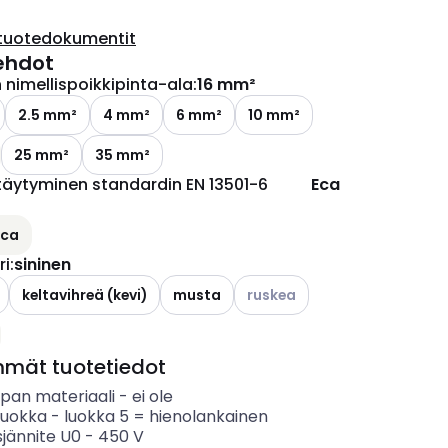
tuotedokumentit
ehdot
nimellispoikkipinta-ala
:
16 mm²
2.5 mm²
4 mm²
6 mm²
10 mm²
25 mm²
35 mm²
täytyminen standardin EN 13501-6
Eca
Eca
ri
:
sininen
ettävissä olevat vaihtoehdot
Katso käytettävissä olevat va
keltavihreä (kevi)
musta
ruskea
mmät tuotetiedot
ipan materiaali
-
ei ole
luokka
-
luokka 5 = hienolankainen
sjännite U0
-
450
V