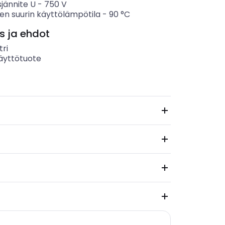
sjännite U
-
750
V
en suurin käyttölämpötila
-
90
°C
s ja ehdot
ri
äyttötuote