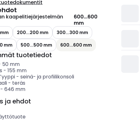
tuotedokumentit
ehdot
n kaapelitiejärjestelmän
600...600
mm
0 mm
200...200 mm
300...300 mm
00 mm
500...500 mm
600...600 mm
mmät tuotetiedot
-
50
mm
s
-
155
mm
 Tyyppi
-
seinä- ja profiilikonsoli
ali
-
teräs
-
646
mm
s ja ehdot
äyttötuote