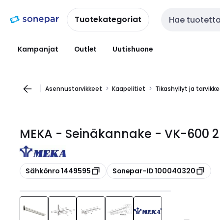
Siirry
Siirry
navigointiin
sisältöön
Tuotekategoriat
Haku
Kampanjat
Outlet
Uutishuone
Asennustarvikkeet
Kaapelitiet
Tikashyllyt ja tarvikk
MEKA - Seinäkannake - VK-600 
Kopioi
Kopioi
Sähkönro 1449595
Sonepar-ID 100040320