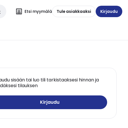
Etsi myymälä
Tule asiakkaaksi
Kirjaudu
jaudu sisään tai luo tili tarkistaaksesi hinnan ja
däksesi tilauksen
Kirjaudu