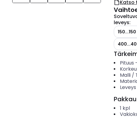
Katso 
Vaihto
Soveltuva
leveys
:
150...15
400...4
Tärkei
Pituus
Korkeu
Malli /
Materia
Leveys
Pakkau
1
kpl
Vakiok