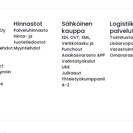
Hinnastot
Sähköinen
Logistii
kauppa
palvelu
 Oy
Palveluhinnasto
Hinta- ja
EDI, OVT, XML,
Toimitust
tuotetiedostot
Verkkolasku ja
Lisäarvopa
aehdot
Myyntiehdot
Punchout
Varastoint
Asiakasvarasto APP
Omavaras
Valintatyökalut
ct
UKK
ynnin
Julkaisut
Yhteistyökumppanit
se
A-Z