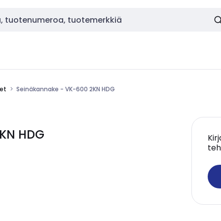
eet
Seinäkannake - VK-600 2KN HDG
2KN HDG
Kir
teh