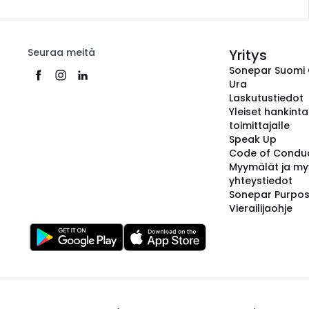
Seuraa meitä
Yritys
Sonepar Suomi
Ura
Laskutustiedot
Yleiset hankint
toimittajalle
Speak Up
Code of Condu
Myymälät ja my
yhteystiedot
Sonepar Purpo
Vierailijaohje