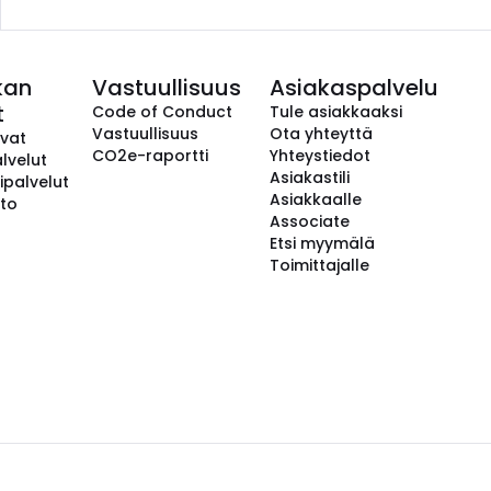
kan
Vastuullisuus
Asiakaspalvelu
t
Code of Conduct
Tule asiakkaaksi
Vastuullisuus
Ota yhteyttä
avat
CO2e-raportti
Yhteystiedot
lvelut
Asiakastili
ipalvelut
Asiakkaalle
to
Associate
Etsi myymälä
Toimittajalle