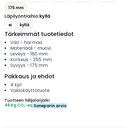
175 mm
Läpilyöntiaihio
:
kyllä
ei
kyllä
Tärkeimmät tuotetiedot
Väri
-
harmaa
Materiaali
-
muovi
Leveys
-
180
mm
Korkeus
-
255
mm
Syvyys
-
175
mm
Pakkaus ja ehdot
4
kpl
Vakiokäyttötuote
Tuotteen hiilijalanjälki
48 Kg CO₂-eq
Soneparin arvio