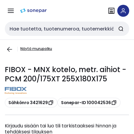
Siirry
Siirry
navigointiin
sisältöön
Haku
Näytä murupolku
FIBOX - MNX kotelo, metr. aihiot -
PCM 200/175XT 255X180X175
Kopioi
Kopioi
Sähkönro 3421629
Sonepar-ID 100042536
Kirjaudu sisään tai luo tili tarkistaaksesi hinnan ja
tehdäksesi tilauksen