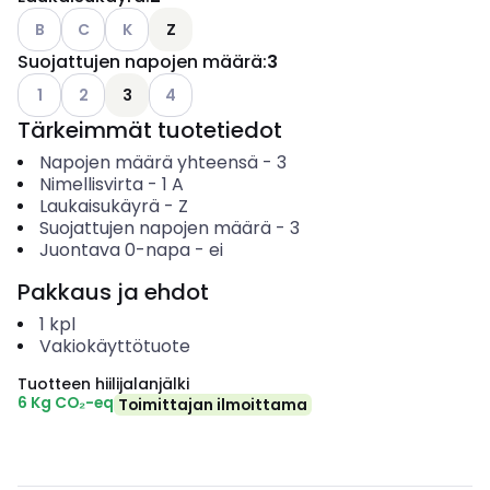
Katso käytettävissä olevat vaihtoehdot
Katso käytettävissä olevat vaihtoehdot
Katso käytettävissä olevat vaihtoehdot
B
C
K
Z
Suojattujen napojen määrä
:
3
Katso käytettävissä olevat vaihtoehdot
Katso käytettävissä olevat vaihtoehdot
Katso käytettävissä olevat vaihtoehdot
1
2
3
4
Tärkeimmät tuotetiedot
Napojen määrä yhteensä
-
3
Nimellisvirta
-
1
A
Laukaisukäyrä
-
Z
Suojattujen napojen määrä
-
3
Juontava 0-napa
-
ei
Pakkaus ja ehdot
1
kpl
Vakiokäyttötuote
Tuotteen hiilijalanjälki
6 Kg CO₂-eq
Toimittajan ilmoittama