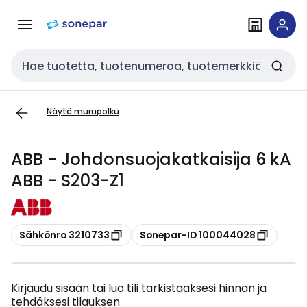
Siirry
Siirry
navigointiin
sisältöön
Haku
Näytä murupolku
ABB - Johdonsuojakatkaisija 6 kA
ABB - S203-Z1
Kopioi
Kopioi
Sähkönro 3210733
Sonepar-ID 100044028
Kirjaudu sisään tai luo tili tarkistaaksesi hinnan ja
tehdäksesi tilauksen