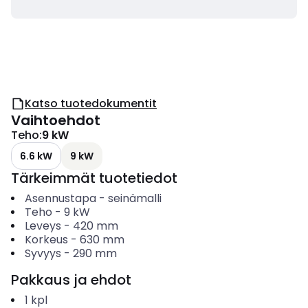
Katso tuotedokumentit
Vaihtoehdot
Teho
:
9 kW
6.6 kW
9 kW
Tärkeimmät tuotetiedot
Asennustapa
-
seinämalli
Teho
-
9
kW
Leveys
-
420
mm
Korkeus
-
630
mm
Syvyys
-
290
mm
Pakkaus ja ehdot
1
kpl