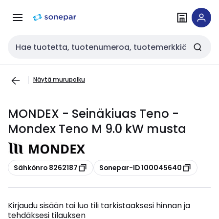
Siirry
Siirry
navigointiin
sisältöön
Haku
Näytä murupolku
MONDEX - Seinäkiuas Teno -
Mondex Teno M 9.0 kW musta
Kopioi
Kopioi
Sähkönro 8262187
Sonepar-ID 100045640
Kirjaudu sisään tai luo tili tarkistaaksesi hinnan ja
tehdäksesi tilauksen