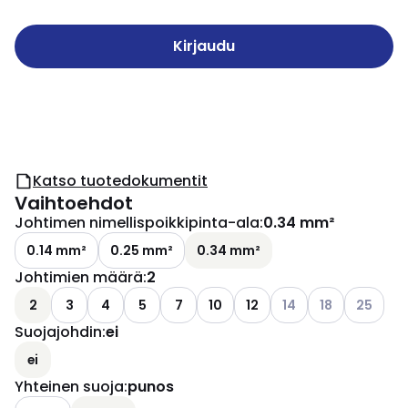
Kirjaudu
Katso tuotedokumentit
Vaihtoehdot
Johtimen nimellispoikkipinta-ala
:
0.34 mm²
0.14 mm²
0.25 mm²
0.34 mm²
Johtimien määrä
:
2
Katso käytettävissä 
Katso käytettäv
Katso käy
2
3
4
5
7
10
12
14
18
25
Suojajohdin
:
ei
ei
Yhteinen suoja
:
punos