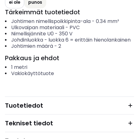
ei ole
punos
Tärkeimmät tuotetiedot
Johtimen nimellispoikkipinta-ala
-
0.34
mm²
Ulkovaipan materiaali
-
PVC
Nimellisjännite U0
-
350
V
Johdinluokka
-
luokka 6 = erittäin hienolankainen
Johtimien määrä
-
2
Pakkaus ja ehdot
1
metri
Vakiokäyttötuote
Tuotetiedot
Tekniset tiedot