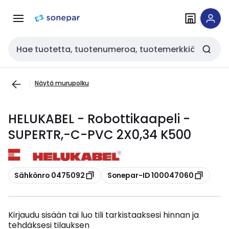
Siirry
Siirry
navigointiin
sisältöön
Haku
Näytä murupolku
HELUKABEL - Robottikaapeli -
SUPERTR,-C-PVC 2X0,34 K500
Kopioi
Kopioi
Sähkönro 0475092
Sonepar-ID 100047060
Kirjaudu sisään tai luo tili tarkistaaksesi hinnan ja
tehdäksesi tilauksen